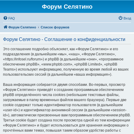
Форум Селятино
FAQ
Вход
Форум Селятино
Список форумов
Форум Селятино - Соглашение о конфиденциальности
Это соглашение подробно объясняет, как «Форум Селятино» и его
подразделения (в дальнейшем «мы», «наш», «Форум Селятино»,
«https://infosel.ru/forum») и phpBB (в дальнейшем «они», «программное
обеспечение phpBB», «www.phpbb.com», «phpBB Limited», «phpBB
Teams») используют информацию, полученную во время любой из ваших
пользовательских сессий (в дальнейшем «ваша информация»).
Ваша информация собирается двумя способами. Во-первых, просмотр
«Форум Селятино» приведёт к созданию программным обеспечением
phpBB определённого числа cookies (небольшие текстовые файлы,
загружаемые в папку временных файлов вашего браузера). Первые две
cookie содержат только идентификатор пользователя (в дальнейшем
«user-id») и идентификатор анонимной сессии (в дальнейшем «session-
id»), автоматически присвоенные вам программным обеспечением phpBB.
Третья cookie будет создана после просмотра одной из тем конференции
«Форум Селятино» и будет использоваться для хранения информации о
прочтённых вами темах, повышая таким образом удобство работы с