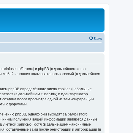
Вход
//infosel.ru/forum») и phpBB (в дальнейшем «они»,
я любой из ваших пользовательских сессий (в дальнейшем
ием phpBB определённого числа cookies (небольшие
ователя (в дальнейшем «user-id») и идентификатор
ет создана после просмотра одной из тем конференции
оты с форумами.
ечению phpBB, однако они выходят за рамки этого
точником получения вашей информации являются данные,
д учётной записью Гостя (в дальнейшем «анонимные
я, оставленные вами после регистрации и авторизации (в