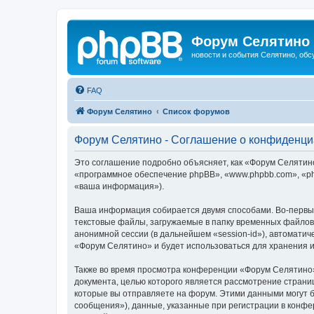
Форум Селятино
новости и события Селятино, об
FAQ
Форум Селятино
Список форумов
Форум Селятино - Соглашение о конфиденци
Это соглашение подробно объясняет, как «Форум Селятино»
«программное обеспечение phpBB», «www.phpbb.com», «ph
«ваша информация»).
Ваша информация собирается двумя способами. Во-первы
текстовые файлы, загружаемые в папку временных файлов 
анонимной сессии (в дальнейшем «session-id»), автомати
«Форум Селятино» и будет использоваться для хранения 
Также во время просмотра конференции «Форум Селятино»
документа, целью которого является рассмотрение стран
которые вы отправляете на форум. Этими данными могут 
сообщения»), данные, указанные при регистрации в конфе