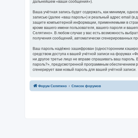
дальнейшем «ваши сообщения»).
Ваша учётная запись будет содержать, как минимум, одн
записью (далее «ваш пароль») и реальный адрес email (в
защите компьютерной информации, применяемыми в стран
кроме вашего имени пользователя, вашего пароля и вашег
Селятино». В любом случае у вас есть возможность выбрат
получения сообщений, автоматически сгенерированных п
Ваш пароль надёжно зашифрован (односторонним хэширован
средством доступа к вашей учётной записи на форумах «Фо
ни другое третье лицо не вправе спрашивать ваш пароль. 
пароль?», предусмотренной программным обеспечением ph
сгенерирует вам новый пароль для вашей учётной записи.
Форум Селятино
Список форумов