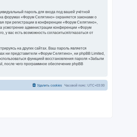
дивидуальный пароль для входа под вашей учётной
 на форумах «Форум Селятино» охраняется законами о
ая при регистрации в конференции «Форум Селятино»,
у, на усмотрение администрации конференции «Форум
, у вас есть возможность согласиться/отказаться от
рируясь на других сайтах. Ваш пароль является
вах ни представители «Форум Селятино», ни phpBB Limited,
 воспользоваться функцией восстановления пароля «Забыли
l, после чего программное обеспечение phpBB
Удалить cookies
Часовой пояс:
UTC+03:00