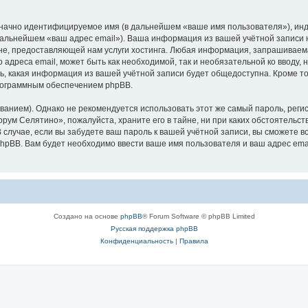
означно идентифицируемое имя (в дальнейшем «ваше имя пользователя»), ин
 дальнейшем «ваш адрес email»). Ваша информация из вашей учётной записи
е, предоставляющей нам услуги хостинга. Любая информация, запрашиваем
о адреса email, может быть как необходимой, так и необязательной ко ввод
ь, какая информация из вашей учётной записи будет общедоступна. Кроме того
рограммным обеспечением phpBB.
ием). Однако не рекомендуется использовать этот же самый пароль, регист
рум Селятино», пожалуйста, храните его в тайне, ни при каких обстоятельст
В случае, если вы забудете ваш пароль к вашей учётной записи, вы сможете
pBB. Вам будет необходимо ввести ваше имя пользователя и ваш адрес emai
Создано на основе
phpBB
® Forum Software © phpBB Limited
Русская поддержка phpBB
Конфиденциальность
|
Правила