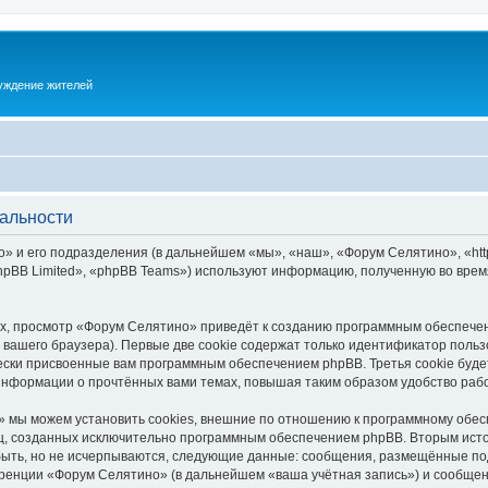
суждение жителей
альности
 и его подразделения (в дальнейшем «мы», «наш», «Форум Селятино», «https:
pBB Limited», «phpBB Teams») используют информацию, полученную во врем
х, просмотр «Форум Селятино» приведёт к созданию программным обеспечен
вашего браузера). Первые две cookie содержат только идентификатор польз
чески присвоенные вам программным обеспечением phpBB. Третья cookie буд
информации о прочтённых вами темах, повышая таким образом удобство раб
 мы можем установить cookies, внешние по отношению к программному обесп
иц, созданных исключительно программным обеспечением phpBB. Вторым ис
быть, но не исчерпываются, следующие данные: сообщения, размещённые по
ренции «Форум Селятино» (в дальнейшем «ваша учётная запись») и сообщени