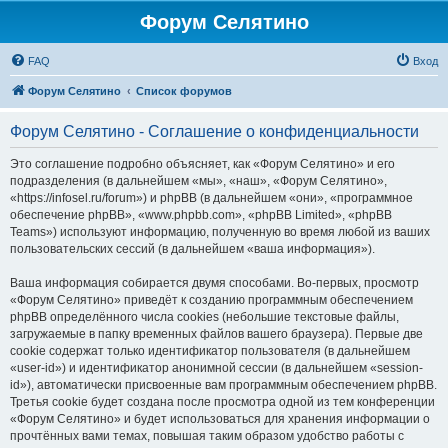
Форум Селятино
FAQ
Вход
Форум Селятино
Список форумов
Форум Селятино - Соглашение о конфиденциальности
Это соглашение подробно объясняет, как «Форум Селятино» и его
подразделения (в дальнейшем «мы», «наш», «Форум Селятино»,
«https://infosel.ru/forum») и phpBB (в дальнейшем «они», «программное
обеспечение phpBB», «www.phpbb.com», «phpBB Limited», «phpBB
Teams») используют информацию, полученную во время любой из ваших
пользовательских сессий (в дальнейшем «ваша информация»).
Ваша информация собирается двумя способами. Во-первых, просмотр
«Форум Селятино» приведёт к созданию программным обеспечением
phpBB определённого числа cookies (небольшие текстовые файлы,
загружаемые в папку временных файлов вашего браузера). Первые две
cookie содержат только идентификатор пользователя (в дальнейшем
«user-id») и идентификатор анонимной сессии (в дальнейшем «session-
id»), автоматически присвоенные вам программным обеспечением phpBB.
Третья cookie будет создана после просмотра одной из тем конференции
«Форум Селятино» и будет использоваться для хранения информации о
прочтённых вами темах, повышая таким образом удобство работы с