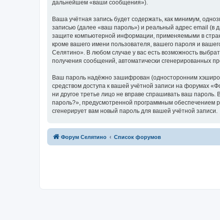
дальнейшем «ваши сообщения»).
Ваша учётная запись будет содержать, как минимум, одн
записью (далее «ваш пароль») и реальный адрес email (в
защите компьютерной информации, применяемыми в стран
кроме вашего имени пользователя, вашего пароля и вашег
Селятино». В любом случае у вас есть возможность выбрат
получения сообщений, автоматически сгенерированных п
Ваш пароль надёжно зашифрован (односторонним хэширован
средством доступа к вашей учётной записи на форумах «Фо
ни другое третье лицо не вправе спрашивать ваш пароль. 
пароль?», предусмотренной программным обеспечением ph
сгенерирует вам новый пароль для вашей учётной записи.
Форум Селятино
Список форумов