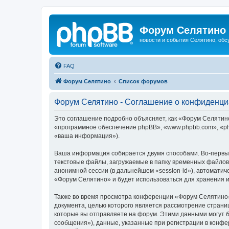
Форум Селятино
новости и события Селятино, об
FAQ
Форум Селятино
Список форумов
Форум Селятино - Соглашение о конфиденци
Это соглашение подробно объясняет, как «Форум Селятино»
«программное обеспечение phpBB», «www.phpbb.com», «ph
«ваша информация»).
Ваша информация собирается двумя способами. Во-первы
текстовые файлы, загружаемые в папку временных файлов 
анонимной сессии (в дальнейшем «session-id»), автомати
«Форум Селятино» и будет использоваться для хранения 
Также во время просмотра конференции «Форум Селятино»
документа, целью которого является рассмотрение стран
которые вы отправляете на форум. Этими данными могут 
сообщения»), данные, указанные при регистрации в конфе