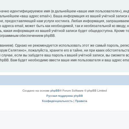
означно идентифицируемое имя (в дальнейшем «ваше имя пользователя»), ин
 дальнейшем «ваш адрес email»). Ваша информация из вашей учётной записи
е, предоставляющей нам услуги хостинга. Любая информация, запрашиваем
о адреса email, может быть как необходимой, так и необязательной ко ввод
ь, какая информация из вашей учётной записи будет общедоступна. Кроме того
рограммным обеспечением phpBB.
ием). Однако не рекомендуется использовать этот же самый пароль, регист
рум Селятино», пожалуйста, храните его в тайне, ни при каких обстоятельст
В случае, если вы забудете ваш пароль к вашей учётной записи, вы сможете
pBB. Вам будет необходимо ввести ваше имя пользователя и ваш адрес emai
Создано на основе
phpBB
® Forum Software © phpBB Limited
Русская поддержка phpBB
Конфиденциальность
|
Правила