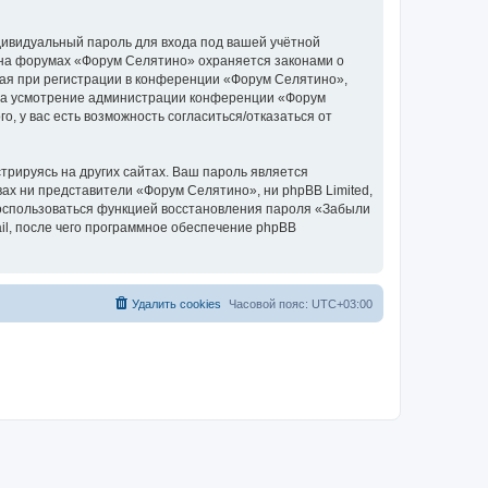
дивидуальный пароль для входа под вашей учётной
 на форумах «Форум Селятино» охраняется законами о
ая при регистрации в конференции «Форум Селятино»,
у, на усмотрение администрации конференции «Форум
, у вас есть возможность согласиться/отказаться от
рируясь на других сайтах. Ваш пароль является
вах ни представители «Форум Селятино», ни phpBB Limited,
 воспользоваться функцией восстановления пароля «Забыли
l, после чего программное обеспечение phpBB
Удалить cookies
Часовой пояс:
UTC+03:00