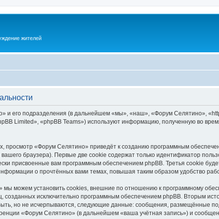
суждение жителей
альности
 и его подразделения (в дальнейшем «мы», «наш», «Форум Селятино», «https:
pBB Limited», «phpBB Teams») используют информацию, полученную во врем
х, просмотр «Форум Селятино» приведёт к созданию программным обеспечен
вашего браузера). Первые две cookie содержат только идентификатор польз
чески присвоенные вам программным обеспечением phpBB. Третья cookie буд
информации о прочтённых вами темах, повышая таким образом удобство раб
 мы можем установить cookies, внешние по отношению к программному обесп
иц, созданных исключительно программным обеспечением phpBB. Вторым ис
быть, но не исчерпываются, следующие данные: сообщения, размещённые по
ренции «Форум Селятино» (в дальнейшем «ваша учётная запись») и сообщени