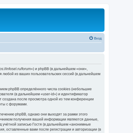
Вход
//infosel.ru/forum») и phpBB (в дальнейшем «они»,
я любой из ваших пользовательских сессий (в дальнейшем
ием phpBB определённого числа cookies (небольшие
ователя (в дальнейшем «user-id») и идентификатор
ет создана после просмотра одной из тем конференции
оты с форумами.
ечению phpBB, однако они выходят за рамки этого
точником получения вашей информации являются данные,
д учётной записью Гостя (в дальнейшем «анонимные
я, оставленные вами после регистрации и авторизации (в