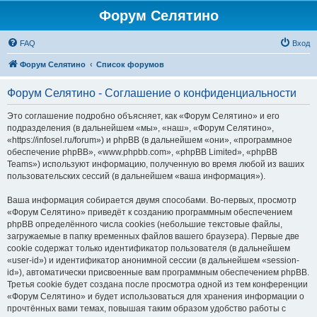
Форум Селятино
FAQ
Вход
Форум Селятино
Список форумов
Форум Селятино - Соглашение о конфиденциальности
Это соглашение подробно объясняет, как «Форум Селятино» и его
подразделения (в дальнейшем «мы», «наш», «Форум Селятино»,
«https://infosel.ru/forum») и phpBB (в дальнейшем «они», «программное
обеспечение phpBB», «www.phpbb.com», «phpBB Limited», «phpBB
Teams») используют информацию, полученную во время любой из ваших
пользовательских сессий (в дальнейшем «ваша информация»).
Ваша информация собирается двумя способами. Во-первых, просмотр
«Форум Селятино» приведёт к созданию программным обеспечением
phpBB определённого числа cookies (небольшие текстовые файлы,
загружаемые в папку временных файлов вашего браузера). Первые две
cookie содержат только идентификатор пользователя (в дальнейшем
«user-id») и идентификатор анонимной сессии (в дальнейшем «session-
id»), автоматически присвоенные вам программным обеспечением phpBB.
Третья cookie будет создана после просмотра одной из тем конференции
«Форум Селятино» и будет использоваться для хранения информации о
прочтённых вами темах, повышая таким образом удобство работы с