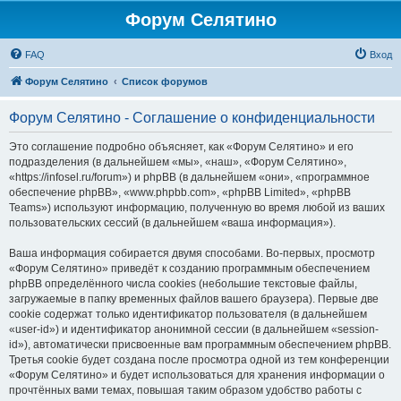
Форум Селятино
FAQ
Вход
Форум Селятино
Список форумов
Форум Селятино - Соглашение о конфиденциальности
Это соглашение подробно объясняет, как «Форум Селятино» и его
подразделения (в дальнейшем «мы», «наш», «Форум Селятино»,
«https://infosel.ru/forum») и phpBB (в дальнейшем «они», «программное
обеспечение phpBB», «www.phpbb.com», «phpBB Limited», «phpBB
Teams») используют информацию, полученную во время любой из ваших
пользовательских сессий (в дальнейшем «ваша информация»).
Ваша информация собирается двумя способами. Во-первых, просмотр
«Форум Селятино» приведёт к созданию программным обеспечением
phpBB определённого числа cookies (небольшие текстовые файлы,
загружаемые в папку временных файлов вашего браузера). Первые две
cookie содержат только идентификатор пользователя (в дальнейшем
«user-id») и идентификатор анонимной сессии (в дальнейшем «session-
id»), автоматически присвоенные вам программным обеспечением phpBB.
Третья cookie будет создана после просмотра одной из тем конференции
«Форум Селятино» и будет использоваться для хранения информации о
прочтённых вами темах, повышая таким образом удобство работы с