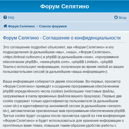
Форум Селятино
FAQ
Вход
Форум Селятино
Список форумов
Форум Селятино - Соглашение о конфиденциальности
Это соглашение подробно объясняет, как «Форум Селятино» и его
подразделения (в дальнейшем «мы», «наш», «Форум Селятино»,
«https://infosel.ru/forum») и phpBB (в дальнейшем «они», «программное
обеспечение phpBB», «www.phpbb.com», «phpBB Limited», «phpBB
Teams») используют информацию, полученную во время любой из ваших
пользовательских сессий (в дальнейшем «ваша информация»).
Ваша информация собирается двумя способами. Во-первых, просмотр
«Форум Селятино» приведёт к созданию программным обеспечением
phpBB определённого числа cookies (небольшие текстовые файлы,
загружаемые в папку временных файлов вашего браузера). Первые две
cookie содержат только идентификатор пользователя (в дальнейшем
«user-id») и идентификатор анонимной сессии (в дальнейшем «session-
id»), автоматически присвоенные вам программным обеспечением phpBB.
Третья cookie будет создана после просмотра одной из тем конференции
«Форум Селятино» и будет использоваться для хранения информации о
прочтённых вами темах, повышая таким образом удобство работы с