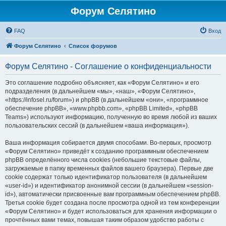
Форум Селятино
FAQ
Вход
Форум Селятино
Список форумов
Форум Селятино - Соглашение о конфиденциальности
Это соглашение подробно объясняет, как «Форум Селятино» и его
подразделения (в дальнейшем «мы», «наш», «Форум Селятино»,
«https://infosel.ru/forum») и phpBB (в дальнейшем «они», «программное
обеспечение phpBB», «www.phpbb.com», «phpBB Limited», «phpBB
Teams») используют информацию, полученную во время любой из ваших
пользовательских сессий (в дальнейшем «ваша информация»).
Ваша информация собирается двумя способами. Во-первых, просмотр
«Форум Селятино» приведёт к созданию программным обеспечением
phpBB определённого числа cookies (небольшие текстовые файлы,
загружаемые в папку временных файлов вашего браузера). Первые две
cookie содержат только идентификатор пользователя (в дальнейшем
«user-id») и идентификатор анонимной сессии (в дальнейшем «session-
id»), автоматически присвоенные вам программным обеспечением phpBB.
Третья cookie будет создана после просмотра одной из тем конференции
«Форум Селятино» и будет использоваться для хранения информации о
прочтённых вами темах, повышая таким образом удобство работы с