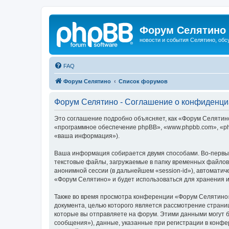
Форум Селятино
новости и события Селятино, об
FAQ
Форум Селятино
Список форумов
Форум Селятино - Соглашение о конфиденци
Это соглашение подробно объясняет, как «Форум Селятино»
«программное обеспечение phpBB», «www.phpbb.com», «ph
«ваша информация»).
Ваша информация собирается двумя способами. Во-первы
текстовые файлы, загружаемые в папку временных файлов 
анонимной сессии (в дальнейшем «session-id»), автомати
«Форум Селятино» и будет использоваться для хранения 
Также во время просмотра конференции «Форум Селятино»
документа, целью которого является рассмотрение стран
которые вы отправляете на форум. Этими данными могут 
сообщения»), данные, указанные при регистрации в конфе