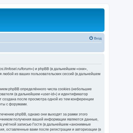
Вход
//infosel.ru/forum») и phpBB (в дальнейшем «они»,
я любой из ваших пользовательских сессий (в дальнейшем
ием phpBB определённого числа cookies (небольшие
ователя (в дальнейшем «user-id») и идентификатор
ет создана после просмотра одной из тем конференции
оты с форумами.
ечению phpBB, однако они выходят за рамки этого
точником получения вашей информации являются данные,
д учётной записью Гостя (в дальнейшем «анонимные
я, оставленные вами после регистрации и авторизации (в