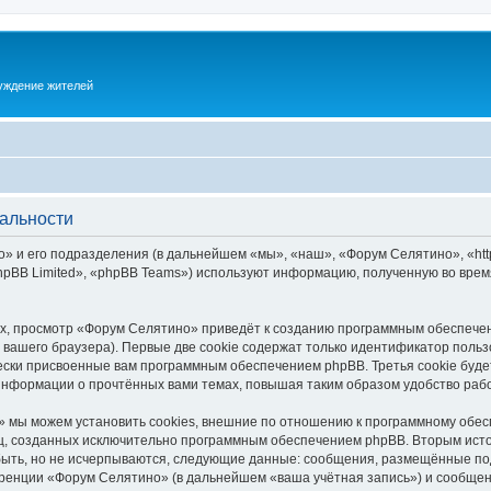
суждение жителей
альности
 и его подразделения (в дальнейшем «мы», «наш», «Форум Селятино», «https:
pBB Limited», «phpBB Teams») используют информацию, полученную во врем
х, просмотр «Форум Селятино» приведёт к созданию программным обеспечен
вашего браузера). Первые две cookie содержат только идентификатор польз
чески присвоенные вам программным обеспечением phpBB. Третья cookie буд
информации о прочтённых вами темах, повышая таким образом удобство раб
 мы можем установить cookies, внешние по отношению к программному обесп
иц, созданных исключительно программным обеспечением phpBB. Вторым ис
быть, но не исчерпываются, следующие данные: сообщения, размещённые по
ренции «Форум Селятино» (в дальнейшем «ваша учётная запись») и сообщени