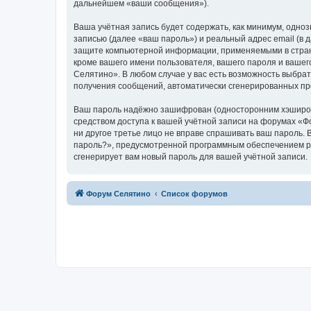
дальнейшем «ваши сообщения»).
Ваша учётная запись будет содержать, как минимум, одн
записью (далее «ваш пароль») и реальный адрес email (в
защите компьютерной информации, применяемыми в стран
кроме вашего имени пользователя, вашего пароля и вашег
Селятино». В любом случае у вас есть возможность выбрат
получения сообщений, автоматически сгенерированных п
Ваш пароль надёжно зашифрован (односторонним хэширован
средством доступа к вашей учётной записи на форумах «Фо
ни другое третье лицо не вправе спрашивать ваш пароль. 
пароль?», предусмотренной программным обеспечением ph
сгенерирует вам новый пароль для вашей учётной записи.
Форум Селятино
Список форумов