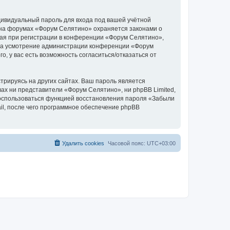
дивидуальный пароль для входа под вашей учётной
 на форумах «Форум Селятино» охраняется законами о
ая при регистрации в конференции «Форум Селятино»,
у, на усмотрение администрации конференции «Форум
, у вас есть возможность согласиться/отказаться от
рируясь на других сайтах. Ваш пароль является
вах ни представители «Форум Селятино», ни phpBB Limited,
 воспользоваться функцией восстановления пароля «Забыли
l, после чего программное обеспечение phpBB
Удалить cookies
Часовой пояс:
UTC+03:00