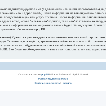
означно идентифицируемое имя (в дальнейшем «ваше имя пользователя»), ин
 дальнейшем «ваш адрес email»). Ваша информация из вашей учётной записи
е, предоставляющей нам услуги хостинга. Любая информация, запрашиваем
о адреса email, может быть как необходимой, так и необязательной ко ввод
ь, какая информация из вашей учётной записи будет общедоступна. Кроме того
рограммным обеспечением phpBB.
ием). Однако не рекомендуется использовать этот же самый пароль, регист
рум Селятино», пожалуйста, храните его в тайне, ни при каких обстоятельст
В случае, если вы забудете ваш пароль к вашей учётной записи, вы сможете
pBB. Вам будет необходимо ввести ваше имя пользователя и ваш адрес emai
Создано на основе
phpBB
® Forum Software © phpBB Limited
Русская поддержка phpBB
Конфиденциальность
|
Правила