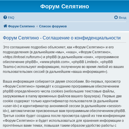
Форум Селятино
FAQ
Вход
Форум Селятино
Список форумов
Форум Селятино - Соглашение о конфиденциальности
Это соглашение подробно объясняет, как «Форум Селятино» и его
подразделения (в дальнейшем «мы», «наш», «Форум Селятино»,
«https://infosel.ru/forum») и phpBB (в дальнейшем «они», «программное
обеспечение phpBB», «www.phpbb.com», «phpBB Limited», «phpBB
Teams») используют информацию, полученную во время любой из ваших
пользовательских сессий (в дальнейшем «ваша информация»).
Ваша информация собирается двумя способами. Во-первых, просмотр
«Форум Селятино» приведёт к созданию программным обеспечением
phpBB определённого числа cookies (небольшие текстовые файлы,
загружаемые в папку временных файлов вашего браузера). Первые две
cookie содержат только идентификатор пользователя (в дальнейшем
«user-id») и идентификатор анонимной сессии (в дальнейшем «session-
id»), автоматически присвоенные вам программным обеспечением phpBB.
Третья cookie будет создана после просмотра одной из тем конференции
«Форум Селятино» и будет использоваться для хранения информации о
прочтённых вами темах, повышая таким образом удобство работы с