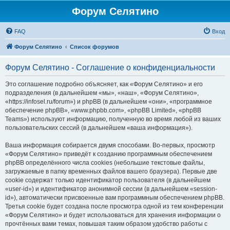
Форум Селятино
FAQ
Вход
Форум Селятино
Список форумов
Форум Селятино - Соглашение о конфиденциальности
Это соглашение подробно объясняет, как «Форум Селятино» и его
подразделения (в дальнейшем «мы», «наш», «Форум Селятино»,
«https://infosel.ru/forum») и phpBB (в дальнейшем «они», «программное
обеспечение phpBB», «www.phpbb.com», «phpBB Limited», «phpBB
Teams») используют информацию, полученную во время любой из ваших
пользовательских сессий (в дальнейшем «ваша информация»).
Ваша информация собирается двумя способами. Во-первых, просмотр
«Форум Селятино» приведёт к созданию программным обеспечением
phpBB определённого числа cookies (небольшие текстовые файлы,
загружаемые в папку временных файлов вашего браузера). Первые две
cookie содержат только идентификатор пользователя (в дальнейшем
«user-id») и идентификатор анонимной сессии (в дальнейшем «session-
id»), автоматически присвоенные вам программным обеспечением phpBB.
Третья cookie будет создана после просмотра одной из тем конференции
«Форум Селятино» и будет использоваться для хранения информации о
прочтённых вами темах, повышая таким образом удобство работы с