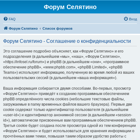
Форум Селятино
FAQ
Вход
Форум Селятино
Список форумов
Форум Селятино - Соглашение о конфиденциальности
Это соглашение подробно объясняет, как «Форум Селятино» и его
подразделения (в дальнейшем «мы», «наш», «Форум Селятино»,
«https://infosel.ru/forum») и phpBB (в дальнейшем «они», «программное
обеспечение phpBB», «www.phpbb.com», «phpBB Limited», «phpBB
Teams») используют информацию, полученную во время любой из ваших
пользовательских сессий (в дальнейшем «ваша информация»).
Ваша информация собирается двумя способами. Во-первых, просмотр
«Форум Селятино» приведёт к созданию программным обеспечением
phpBB определённого числа cookies (небольшие текстовые файлы,
загружаемые в папку временных файлов вашего браузера). Первые две
cookie содержат только идентификатор пользователя (в дальнейшем
«user-id») и идентификатор анонимной сессии (в дальнейшем «session-
id»), автоматически присвоенные вам программным обеспечением phpBB.
Третья cookie будет создана после просмотра одной из тем конференции
«Форум Селятино» и будет использоваться для хранения информации о
прочтённых вами темах, повышая таким образом удобство работы с