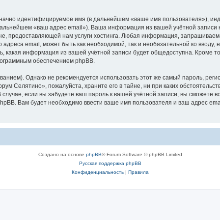
означно идентифицируемое имя (в дальнейшем «ваше имя пользователя»), ин
 дальнейшем «ваш адрес email»). Ваша информация из вашей учётной записи
е, предоставляющей нам услуги хостинга. Любая информация, запрашиваем
о адреса email, может быть как необходимой, так и необязательной ко ввод
ь, какая информация из вашей учётной записи будет общедоступна. Кроме того
рограммным обеспечением phpBB.
ием). Однако не рекомендуется использовать этот же самый пароль, регист
рум Селятино», пожалуйста, храните его в тайне, ни при каких обстоятельст
В случае, если вы забудете ваш пароль к вашей учётной записи, вы сможете
pBB. Вам будет необходимо ввести ваше имя пользователя и ваш адрес emai
Создано на основе
phpBB
® Forum Software © phpBB Limited
Русская поддержка phpBB
Конфиденциальность
|
Правила