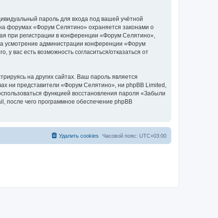
дивидуальный пароль для входа под вашей учётной
 на форумах «Форум Селятино» охраняется законами о
ая при регистрации в конференции «Форум Селятино»,
у, на усмотрение администрации конференции «Форум
, у вас есть возможность согласиться/отказаться от
рируясь на других сайтах. Ваш пароль является
вах ни представители «Форум Селятино», ни phpBB Limited,
 воспользоваться функцией восстановления пароля «Забыли
l, после чего программное обеспечение phpBB
Удалить cookies
Часовой пояс:
UTC+03:00