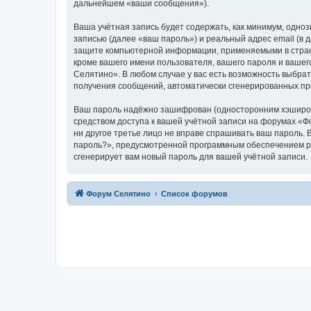
дальнейшем «ваши сообщения»).
Ваша учётная запись будет содержать, как минимум, одн
записью (далее «ваш пароль») и реальный адрес email (в
защите компьютерной информации, применяемыми в стран
кроме вашего имени пользователя, вашего пароля и вашег
Селятино». В любом случае у вас есть возможность выбрат
получения сообщений, автоматически сгенерированных п
Ваш пароль надёжно зашифрован (односторонним хэширован
средством доступа к вашей учётной записи на форумах «Фо
ни другое третье лицо не вправе спрашивать ваш пароль. 
пароль?», предусмотренной программным обеспечением ph
сгенерирует вам новый пароль для вашей учётной записи.
Форум Селятино
Список форумов