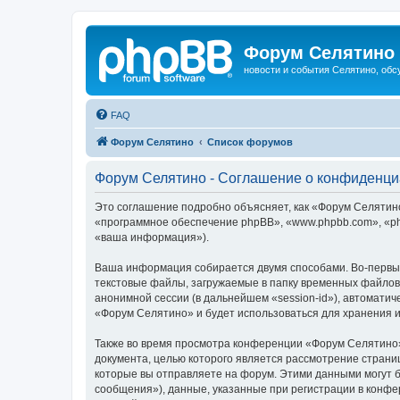
Форум Селятино
новости и события Селятино, об
FAQ
Форум Селятино
Список форумов
Форум Селятино - Соглашение о конфиденци
Это соглашение подробно объясняет, как «Форум Селятино»
«программное обеспечение phpBB», «www.phpbb.com», «ph
«ваша информация»).
Ваша информация собирается двумя способами. Во-первы
текстовые файлы, загружаемые в папку временных файлов 
анонимной сессии (в дальнейшем «session-id»), автомати
«Форум Селятино» и будет использоваться для хранения 
Также во время просмотра конференции «Форум Селятино»
документа, целью которого является рассмотрение стран
которые вы отправляете на форум. Этими данными могут 
сообщения»), данные, указанные при регистрации в конфе