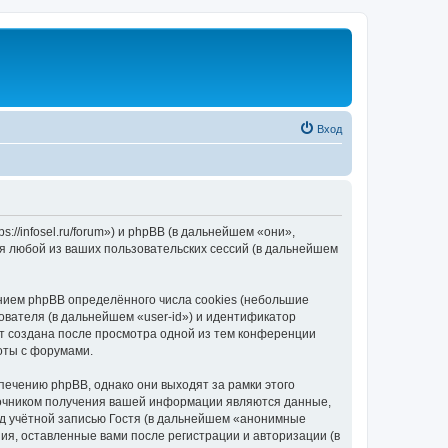
Вход
//infosel.ru/forum») и phpBB (в дальнейшем «они»,
я любой из ваших пользовательских сессий (в дальнейшем
ием phpBB определённого числа cookies (небольшие
ователя (в дальнейшем «user-id») и идентификатор
ет создана после просмотра одной из тем конференции
оты с форумами.
ечению phpBB, однако они выходят за рамки этого
точником получения вашей информации являются данные,
д учётной записью Гостя (в дальнейшем «анонимные
я, оставленные вами после регистрации и авторизации (в