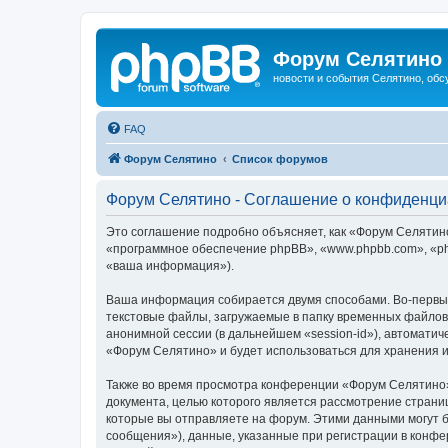
Форум Селятино
новости и события Селятино, об
FAQ
Форум Селятино
Список форумов
Форум Селятино - Соглашение о конфиденци
Это соглашение подробно объясняет, как «Форум Селятино»
«программное обеспечение phpBB», «www.phpbb.com», «ph
«ваша информация»).
Ваша информация собирается двумя способами. Во-первы
текстовые файлы, загружаемые в папку временных файлов 
анонимной сессии (в дальнейшем «session-id»), автомати
«Форум Селятино» и будет использоваться для хранения 
Также во время просмотра конференции «Форум Селятино»
документа, целью которого является рассмотрение стран
которые вы отправляете на форум. Этими данными могут 
сообщения»), данные, указанные при регистрации в конфе