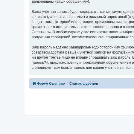
дальнейшем «ваши сообщения»).
Ваша учётная запись будет содержать, как минимум, одн
записью (далее «ваш пароль») и реальный адрес email (в
защите компьютерной информации, применяемыми в стран
кроме вашего имени пользователя, вашего пароля и вашег
Селятино». В любом случае у вас есть возможность выбрат
получения сообщений, автоматически сгенерированных п
Ваш пароль надёжно зашифрован (односторонним хэширован
средством доступа к вашей учётной записи на форумах «Фо
ни другое третье лицо не вправе спрашивать ваш пароль. 
пароль?», предусмотренной программным обеспечением ph
сгенерирует вам новый пароль для вашей учётной записи.
Форум Селятино
Список форумов