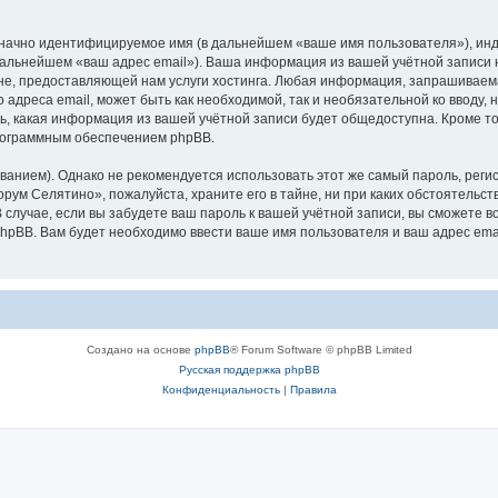
означно идентифицируемое имя (в дальнейшем «ваше имя пользователя»), ин
 дальнейшем «ваш адрес email»). Ваша информация из вашей учётной записи
е, предоставляющей нам услуги хостинга. Любая информация, запрашиваем
о адреса email, может быть как необходимой, так и необязательной ко ввод
ь, какая информация из вашей учётной записи будет общедоступна. Кроме того
рограммным обеспечением phpBB.
ием). Однако не рекомендуется использовать этот же самый пароль, регист
рум Селятино», пожалуйста, храните его в тайне, ни при каких обстоятельст
В случае, если вы забудете ваш пароль к вашей учётной записи, вы сможете
pBB. Вам будет необходимо ввести ваше имя пользователя и ваш адрес emai
Создано на основе
phpBB
® Forum Software © phpBB Limited
Русская поддержка phpBB
Конфиденциальность
|
Правила