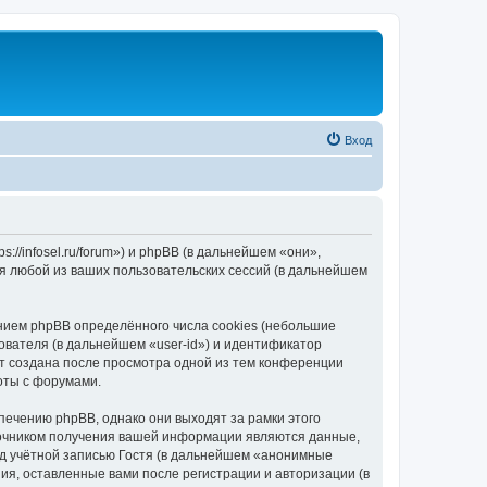
Вход
//infosel.ru/forum») и phpBB (в дальнейшем «они»,
я любой из ваших пользовательских сессий (в дальнейшем
ием phpBB определённого числа cookies (небольшие
ователя (в дальнейшем «user-id») и идентификатор
ет создана после просмотра одной из тем конференции
оты с форумами.
ечению phpBB, однако они выходят за рамки этого
точником получения вашей информации являются данные,
д учётной записью Гостя (в дальнейшем «анонимные
я, оставленные вами после регистрации и авторизации (в