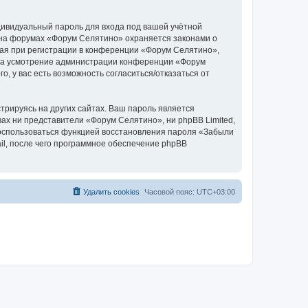
дивидуальный пароль для входа под вашей учётной
 на форумах «Форум Селятино» охраняется законами о
ая при регистрации в конференции «Форум Селятино»,
у, на усмотрение администрации конференции «Форум
, у вас есть возможность согласиться/отказаться от
рируясь на других сайтах. Ваш пароль является
вах ни представители «Форум Селятино», ни phpBB Limited,
 воспользоваться функцией восстановления пароля «Забыли
l, после чего программное обеспечение phpBB
Удалить cookies
Часовой пояс:
UTC+03:00