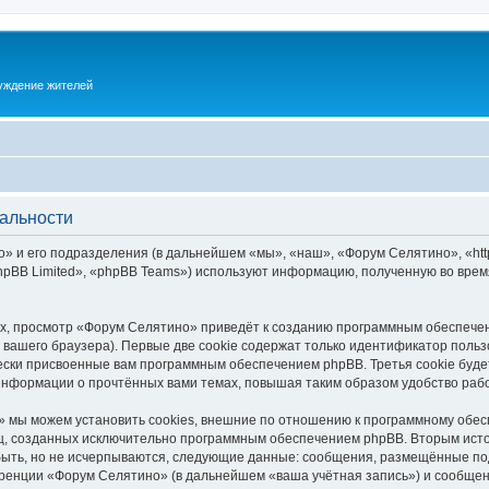
суждение жителей
альности
 и его подразделения (в дальнейшем «мы», «наш», «Форум Селятино», «https:
pBB Limited», «phpBB Teams») используют информацию, полученную во врем
х, просмотр «Форум Селятино» приведёт к созданию программным обеспечен
вашего браузера). Первые две cookie содержат только идентификатор польз
чески присвоенные вам программным обеспечением phpBB. Третья cookie буд
информации о прочтённых вами темах, повышая таким образом удобство раб
 мы можем установить cookies, внешние по отношению к программному обесп
иц, созданных исключительно программным обеспечением phpBB. Вторым ис
быть, но не исчерпываются, следующие данные: сообщения, размещённые по
ренции «Форум Селятино» (в дальнейшем «ваша учётная запись») и сообщени