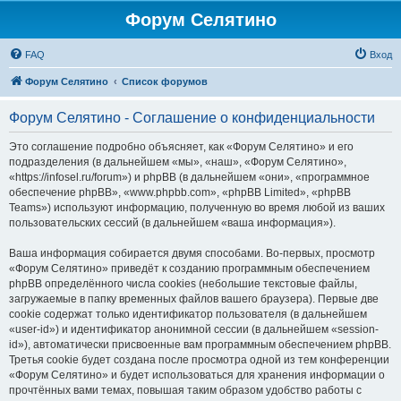
Форум Селятино
FAQ
Вход
Форум Селятино
Список форумов
Форум Селятино - Соглашение о конфиденциальности
Это соглашение подробно объясняет, как «Форум Селятино» и его
подразделения (в дальнейшем «мы», «наш», «Форум Селятино»,
«https://infosel.ru/forum») и phpBB (в дальнейшем «они», «программное
обеспечение phpBB», «www.phpbb.com», «phpBB Limited», «phpBB
Teams») используют информацию, полученную во время любой из ваших
пользовательских сессий (в дальнейшем «ваша информация»).
Ваша информация собирается двумя способами. Во-первых, просмотр
«Форум Селятино» приведёт к созданию программным обеспечением
phpBB определённого числа cookies (небольшие текстовые файлы,
загружаемые в папку временных файлов вашего браузера). Первые две
cookie содержат только идентификатор пользователя (в дальнейшем
«user-id») и идентификатор анонимной сессии (в дальнейшем «session-
id»), автоматически присвоенные вам программным обеспечением phpBB.
Третья cookie будет создана после просмотра одной из тем конференции
«Форум Селятино» и будет использоваться для хранения информации о
прочтённых вами темах, повышая таким образом удобство работы с