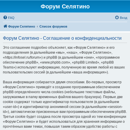
Форум Селятино
FAQ
Вход
Форум Селятино
Список форумов
Форум Селятино - Соглашение о конфиденциальности
Это соглашение подробно объясняет, как «Форум Селятино» и его
подразделения (в дальнейшем «мы», «наш», «Форум Селятино»,
«https://infosel.ru/forum») и phpBB (в дальнейшем «они», «программное
обеспечение phpBB», «www.phpbb.com», «phpBB Limited», «phpBB
Teams») используют информацию, полученную во время любой из ваших
пользовательских сессий (в дальнейшем «ваша информация»).
Ваша информация собирается двумя способами. Во-первых, просмотр
«Форум Селятино» приведёт к созданию программным обеспечением
phpBB определённого числа cookies (небольшие текстовые файлы,
загружаемые в папку временных файлов вашего браузера). Первые две
cookie содержат только идентификатор пользователя (в дальнейшем
«user-id») и идентификатор анонимной сессии (в дальнейшем «session-
id»), автоматически присвоенные вам программным обеспечением phpBB.
Третья cookie будет создана после просмотра одной из тем конференции
«Форум Селятино» и будет использоваться для хранения информации о
прочтённых вами темах, повышая таким образом удобство работы с