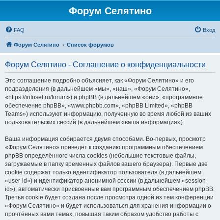
Форум Селятино
FAQ
Вход
Форум Селятино
Список форумов
Форум Селятино - Соглашение о конфиденциальности
Это соглашение подробно объясняет, как «Форум Селятино» и его
подразделения (в дальнейшем «мы», «наш», «Форум Селятино»,
«https://infosel.ru/forum») и phpBB (в дальнейшем «они», «программное
обеспечение phpBB», «www.phpbb.com», «phpBB Limited», «phpBB
Teams») используют информацию, полученную во время любой из ваших
пользовательских сессий (в дальнейшем «ваша информация»).
Ваша информация собирается двумя способами. Во-первых, просмотр
«Форум Селятино» приведёт к созданию программным обеспечением
phpBB определённого числа cookies (небольшие текстовые файлы,
загружаемые в папку временных файлов вашего браузера). Первые две
cookie содержат только идентификатор пользователя (в дальнейшем
«user-id») и идентификатор анонимной сессии (в дальнейшем «session-
id»), автоматически присвоенные вам программным обеспечением phpBB.
Третья cookie будет создана после просмотра одной из тем конференции
«Форум Селятино» и будет использоваться для хранения информации о
прочтённых вами темах, повышая таким образом удобство работы с