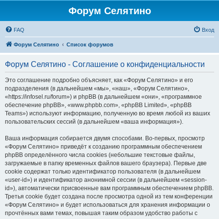
Форум Селятино
FAQ
Вход
Форум Селятино
Список форумов
Форум Селятино - Соглашение о конфиденциальности
Это соглашение подробно объясняет, как «Форум Селятино» и его
подразделения (в дальнейшем «мы», «наш», «Форум Селятино»,
«https://infosel.ru/forum») и phpBB (в дальнейшем «они», «программное
обеспечение phpBB», «www.phpbb.com», «phpBB Limited», «phpBB
Teams») используют информацию, полученную во время любой из ваших
пользовательских сессий (в дальнейшем «ваша информация»).
Ваша информация собирается двумя способами. Во-первых, просмотр
«Форум Селятино» приведёт к созданию программным обеспечением
phpBB определённого числа cookies (небольшие текстовые файлы,
загружаемые в папку временных файлов вашего браузера). Первые две
cookie содержат только идентификатор пользователя (в дальнейшем
«user-id») и идентификатор анонимной сессии (в дальнейшем «session-
id»), автоматически присвоенные вам программным обеспечением phpBB.
Третья cookie будет создана после просмотра одной из тем конференции
«Форум Селятино» и будет использоваться для хранения информации о
прочтённых вами темах, повышая таким образом удобство работы с