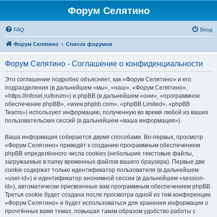
Форум Селятино
FAQ
Вход
Форум Селятино
Список форумов
Форум Селятино - Соглашение о конфиденциальности
Это соглашение подробно объясняет, как «Форум Селятино» и его
подразделения (в дальнейшем «мы», «наш», «Форум Селятино»,
«https://infosel.ru/forum») и phpBB (в дальнейшем «они», «программное
обеспечение phpBB», «www.phpbb.com», «phpBB Limited», «phpBB
Teams») используют информацию, полученную во время любой из ваших
пользовательских сессий (в дальнейшем «ваша информация»).
Ваша информация собирается двумя способами. Во-первых, просмотр
«Форум Селятино» приведёт к созданию программным обеспечением
phpBB определённого числа cookies (небольшие текстовые файлы,
загружаемые в папку временных файлов вашего браузера). Первые две
cookie содержат только идентификатор пользователя (в дальнейшем
«user-id») и идентификатор анонимной сессии (в дальнейшем «session-
id»), автоматически присвоенные вам программным обеспечением phpBB.
Третья cookie будет создана после просмотра одной из тем конференции
«Форум Селятино» и будет использоваться для хранения информации о
прочтённых вами темах, повышая таким образом удобство работы с