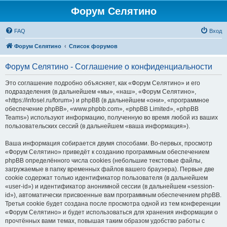
Форум Селятино
FAQ
Вход
Форум Селятино
Список форумов
Форум Селятино - Соглашение о конфиденциальности
Это соглашение подробно объясняет, как «Форум Селятино» и его
подразделения (в дальнейшем «мы», «наш», «Форум Селятино»,
«https://infosel.ru/forum») и phpBB (в дальнейшем «они», «программное
обеспечение phpBB», «www.phpbb.com», «phpBB Limited», «phpBB
Teams») используют информацию, полученную во время любой из ваших
пользовательских сессий (в дальнейшем «ваша информация»).
Ваша информация собирается двумя способами. Во-первых, просмотр
«Форум Селятино» приведёт к созданию программным обеспечением
phpBB определённого числа cookies (небольшие текстовые файлы,
загружаемые в папку временных файлов вашего браузера). Первые две
cookie содержат только идентификатор пользователя (в дальнейшем
«user-id») и идентификатор анонимной сессии (в дальнейшем «session-
id»), автоматически присвоенные вам программным обеспечением phpBB.
Третья cookie будет создана после просмотра одной из тем конференции
«Форум Селятино» и будет использоваться для хранения информации о
прочтённых вами темах, повышая таким образом удобство работы с