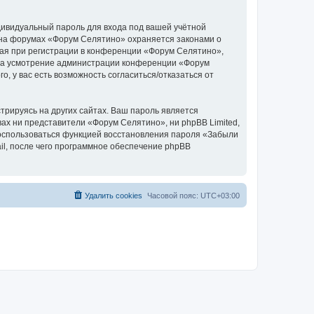
дивидуальный пароль для входа под вашей учётной
 на форумах «Форум Селятино» охраняется законами о
ая при регистрации в конференции «Форум Селятино»,
у, на усмотрение администрации конференции «Форум
, у вас есть возможность согласиться/отказаться от
рируясь на других сайтах. Ваш пароль является
вах ни представители «Форум Селятино», ни phpBB Limited,
 воспользоваться функцией восстановления пароля «Забыли
l, после чего программное обеспечение phpBB
Удалить cookies
Часовой пояс:
UTC+03:00