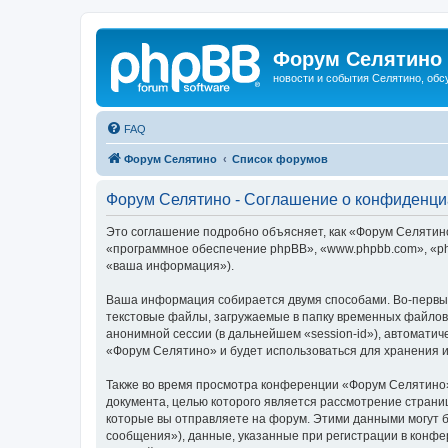
Форум Селятино
новости и события Селятино, об
FAQ
Форум Селятино
Список форумов
Форум Селятино - Соглашение о конфиденци
Это соглашение подробно объясняет, как «Форум Селятино»
«программное обеспечение phpBB», «www.phpbb.com», «ph
«ваша информация»).
Ваша информация собирается двумя способами. Во-первы
текстовые файлы, загружаемые в папку временных файлов 
анонимной сессии (в дальнейшем «session-id»), автомати
«Форум Селятино» и будет использоваться для хранения 
Также во время просмотра конференции «Форум Селятино»
документа, целью которого является рассмотрение стран
которые вы отправляете на форум. Этими данными могут 
сообщения»), данные, указанные при регистрации в конфе