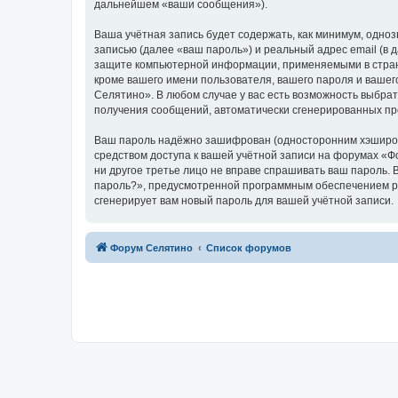
дальнейшем «ваши сообщения»).
Ваша учётная запись будет содержать, как минимум, одн
записью (далее «ваш пароль») и реальный адрес email (в
защите компьютерной информации, применяемыми в стран
кроме вашего имени пользователя, вашего пароля и вашег
Селятино». В любом случае у вас есть возможность выбрат
получения сообщений, автоматически сгенерированных п
Ваш пароль надёжно зашифрован (односторонним хэширован
средством доступа к вашей учётной записи на форумах «Фо
ни другое третье лицо не вправе спрашивать ваш пароль. 
пароль?», предусмотренной программным обеспечением ph
сгенерирует вам новый пароль для вашей учётной записи.
Форум Селятино
Список форумов