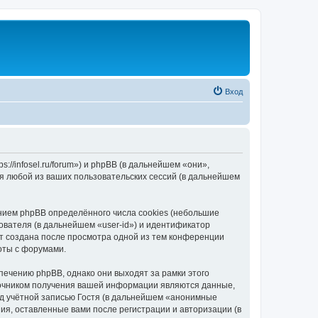
Вход
//infosel.ru/forum») и phpBB (в дальнейшем «они»,
я любой из ваших пользовательских сессий (в дальнейшем
ием phpBB определённого числа cookies (небольшие
ователя (в дальнейшем «user-id») и идентификатор
ет создана после просмотра одной из тем конференции
оты с форумами.
ечению phpBB, однако они выходят за рамки этого
точником получения вашей информации являются данные,
д учётной записью Гостя (в дальнейшем «анонимные
я, оставленные вами после регистрации и авторизации (в