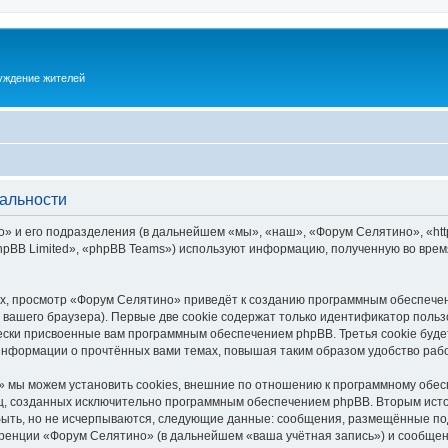
суждение жителей
альности
 и его подразделения (в дальнейшем «мы», «наш», «Форум Селятино», «https:
pBB Limited», «phpBB Teams») используют информацию, полученную во врем
х, просмотр «Форум Селятино» приведёт к созданию программным обеспечен
вашего браузера). Первые две cookie содержат только идентификатор польз
чески присвоенные вам программным обеспечением phpBB. Третья cookie буд
информации о прочтённых вами темах, повышая таким образом удобство раб
 мы можем установить cookies, внешние по отношению к программному обесп
иц, созданных исключительно программным обеспечением phpBB. Вторым ис
быть, но не исчерпываются, следующие данные: сообщения, размещённые по
ренции «Форум Селятино» (в дальнейшем «ваша учётная запись») и сообщени