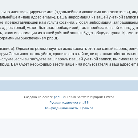
означно идентифицируемое имя (в дальнейшем «ваше имя пользователя»), ин
 дальнейшем «ваш адрес email»). Ваша информация из вашей учётной записи
е, предоставляющей нам услуги хостинга. Любая информация, запрашиваем
о адреса email, может быть как необходимой, так и необязательной ко ввод
ь, какая информация из вашей учётной записи будет общедоступна. Кроме того
рограммным обеспечением phpBB.
ием). Однако не рекомендуется использовать этот же самый пароль, регист
рум Селятино», пожалуйста, храните его в тайне, ни при каких обстоятельст
В случае, если вы забудете ваш пароль к вашей учётной записи, вы сможете
pBB. Вам будет необходимо ввести ваше имя пользователя и ваш адрес emai
Создано на основе
phpBB
® Forum Software © phpBB Limited
Русская поддержка phpBB
Конфиденциальность
|
Правила