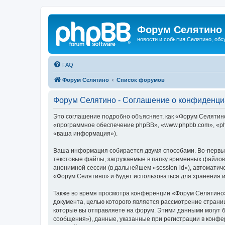
Форум Селятино
новости и события Селятино, об
FAQ
Форум Селятино
Список форумов
Форум Селятино - Соглашение о конфиденци
Это соглашение подробно объясняет, как «Форум Селятино»
«программное обеспечение phpBB», «www.phpbb.com», «ph
«ваша информация»).
Ваша информация собирается двумя способами. Во-первы
текстовые файлы, загружаемые в папку временных файлов 
анонимной сессии (в дальнейшем «session-id»), автомати
«Форум Селятино» и будет использоваться для хранения 
Также во время просмотра конференции «Форум Селятино»
документа, целью которого является рассмотрение стран
которые вы отправляете на форум. Этими данными могут 
сообщения»), данные, указанные при регистрации в конфе