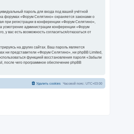
дивидуальный пароль для входа под вашей учётной
 на форумах «Форум Селятино» охраняется законами о
ая при регистрации в конференции «Форум Селятино»,
у, на усмотрение администрации конференции «Форум
, у вас есть возможность согласиться/отказаться от
рируясь на других сайтах. Ваш пароль является
вах ни представители «Форум Селятино», ни phpBB Limited,
 воспользоваться функцией восстановления пароля «Забыли
l, после чего программное обеспечение phpBB
Удалить cookies
Часовой пояс:
UTC+03:00