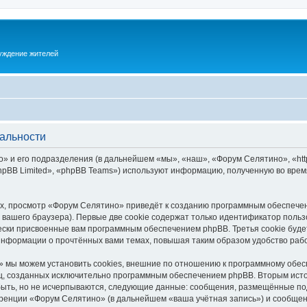
суждение жителей
альности
 и его подразделения (в дальнейшем «мы», «наш», «Форум Селятино», «https:
pBB Limited», «phpBB Teams») используют информацию, полученную во врем
х, просмотр «Форум Селятино» приведёт к созданию программным обеспечен
вашего браузера). Первые две cookie содержат только идентификатор польз
чески присвоенные вам программным обеспечением phpBB. Третья cookie буд
информации о прочтённых вами темах, повышая таким образом удобство раб
 мы можем установить cookies, внешние по отношению к программному обесп
иц, созданных исключительно программным обеспечением phpBB. Вторым ис
быть, но не исчерпываются, следующие данные: сообщения, размещённые по
ренции «Форум Селятино» (в дальнейшем «ваша учётная запись») и сообщени