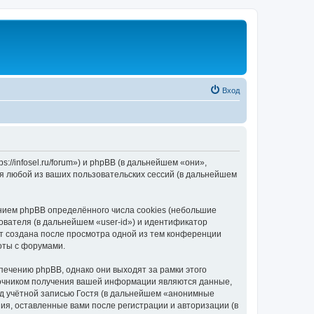
Вход
//infosel.ru/forum») и phpBB (в дальнейшем «они»,
я любой из ваших пользовательских сессий (в дальнейшем
ием phpBB определённого числа cookies (небольшие
ователя (в дальнейшем «user-id») и идентификатор
ет создана после просмотра одной из тем конференции
оты с форумами.
ечению phpBB, однако они выходят за рамки этого
точником получения вашей информации являются данные,
д учётной записью Гостя (в дальнейшем «анонимные
я, оставленные вами после регистрации и авторизации (в