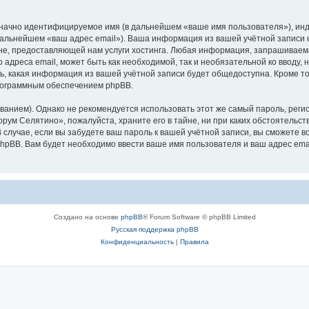
означно идентифицируемое имя (в дальнейшем «ваше имя пользователя»), ин
 дальнейшем «ваш адрес email»). Ваша информация из вашей учётной записи
е, предоставляющей нам услуги хостинга. Любая информация, запрашиваем
о адреса email, может быть как необходимой, так и необязательной ко ввод
ь, какая информация из вашей учётной записи будет общедоступна. Кроме того
рограммным обеспечением phpBB.
ием). Однако не рекомендуется использовать этот же самый пароль, регист
рум Селятино», пожалуйста, храните его в тайне, ни при каких обстоятельст
В случае, если вы забудете ваш пароль к вашей учётной записи, вы сможете
pBB. Вам будет необходимо ввести ваше имя пользователя и ваш адрес emai
Создано на основе
phpBB
® Forum Software © phpBB Limited
Русская поддержка phpBB
Конфиденциальность
|
Правила