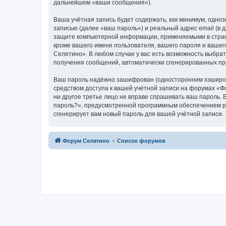
дальнейшем «ваши сообщения»).
Ваша учётная запись будет содержать, как минимум, одн
записью (далее «ваш пароль») и реальный адрес email (в
защите компьютерной информации, применяемыми в стран
кроме вашего имени пользователя, вашего пароля и вашег
Селятино». В любом случае у вас есть возможность выбрат
получения сообщений, автоматически сгенерированных п
Ваш пароль надёжно зашифрован (односторонним хэширован
средством доступа к вашей учётной записи на форумах «Фо
ни другое третье лицо не вправе спрашивать ваш пароль. 
пароль?», предусмотренной программным обеспечением ph
сгенерирует вам новый пароль для вашей учётной записи.
Форум Селятино
Список форумов