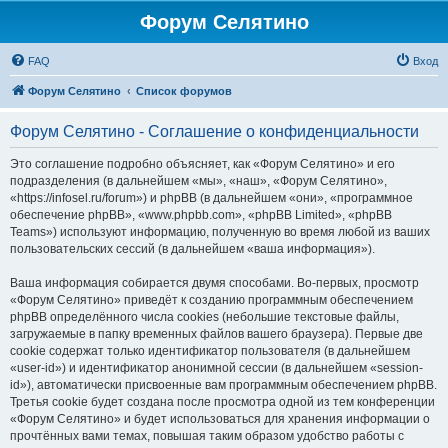
Форум Селятино
FAQ
Вход
Форум Селятино
Список форумов
Форум Селятино - Соглашение о конфиденциальности
Это соглашение подробно объясняет, как «Форум Селятино» и его
подразделения (в дальнейшем «мы», «наш», «Форум Селятино»,
«https://infosel.ru/forum») и phpBB (в дальнейшем «они», «программное
обеспечение phpBB», «www.phpbb.com», «phpBB Limited», «phpBB
Teams») используют информацию, полученную во время любой из ваших
пользовательских сессий (в дальнейшем «ваша информация»).
Ваша информация собирается двумя способами. Во-первых, просмотр
«Форум Селятино» приведёт к созданию программным обеспечением
phpBB определённого числа cookies (небольшие текстовые файлы,
загружаемые в папку временных файлов вашего браузера). Первые две
cookie содержат только идентификатор пользователя (в дальнейшем
«user-id») и идентификатор анонимной сессии (в дальнейшем «session-
id»), автоматически присвоенные вам программным обеспечением phpBB.
Третья cookie будет создана после просмотра одной из тем конференции
«Форум Селятино» и будет использоваться для хранения информации о
прочтённых вами темах, повышая таким образом удобство работы с