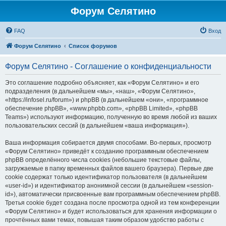
Форум Селятино
FAQ
Вход
Форум Селятино
Список форумов
Форум Селятино - Соглашение о конфиденциальности
Это соглашение подробно объясняет, как «Форум Селятино» и его
подразделения (в дальнейшем «мы», «наш», «Форум Селятино»,
«https://infosel.ru/forum») и phpBB (в дальнейшем «они», «программное
обеспечение phpBB», «www.phpbb.com», «phpBB Limited», «phpBB
Teams») используют информацию, полученную во время любой из ваших
пользовательских сессий (в дальнейшем «ваша информация»).
Ваша информация собирается двумя способами. Во-первых, просмотр
«Форум Селятино» приведёт к созданию программным обеспечением
phpBB определённого числа cookies (небольшие текстовые файлы,
загружаемые в папку временных файлов вашего браузера). Первые две
cookie содержат только идентификатор пользователя (в дальнейшем
«user-id») и идентификатор анонимной сессии (в дальнейшем «session-
id»), автоматически присвоенные вам программным обеспечением phpBB.
Третья cookie будет создана после просмотра одной из тем конференции
«Форум Селятино» и будет использоваться для хранения информации о
прочтённых вами темах, повышая таким образом удобство работы с