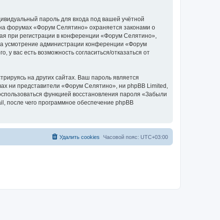
дивидуальный пароль для входа под вашей учётной
 на форумах «Форум Селятино» охраняется законами о
ая при регистрации в конференции «Форум Селятино»,
у, на усмотрение администрации конференции «Форум
, у вас есть возможность согласиться/отказаться от
рируясь на других сайтах. Ваш пароль является
вах ни представители «Форум Селятино», ни phpBB Limited,
 воспользоваться функцией восстановления пароля «Забыли
l, после чего программное обеспечение phpBB
Удалить cookies
Часовой пояс:
UTC+03:00