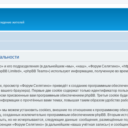
суждение жителей
альности
 и его подразделения (в дальнейшем «мы», «наш», «Форум Селятино», «https:
pBB Limited», «phpBB Teams») используют информацию, полученную во врем
х, просмотр «Форум Селятино» приведёт к созданию программным обеспечен
вашего браузера). Первые две cookie содержат только идентификатор польз
чески присвоенные вам программным обеспечением phpBB. Третья cookie буд
информации о прочтённых вами темах, повышая таким образом удобство раб
 мы можем установить cookies, внешние по отношению к программному обесп
иц, созданных исключительно программным обеспечением phpBB. Вторым ис
быть, но не исчерпываются, следующие данные: сообщения, размещённые по
ренции «Форум Селятино» (в дальнейшем «ваша учётная запись») и сообщени