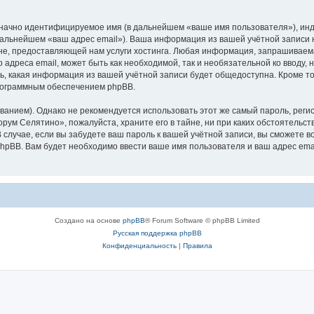
означно идентифицируемое имя (в дальнейшем «ваше имя пользователя»), ин
 дальнейшем «ваш адрес email»). Ваша информация из вашей учётной записи
е, предоставляющей нам услуги хостинга. Любая информация, запрашиваем
о адреса email, может быть как необходимой, так и необязательной ко ввод
ь, какая информация из вашей учётной записи будет общедоступна. Кроме того
рограммным обеспечением phpBB.
ием). Однако не рекомендуется использовать этот же самый пароль, регист
рум Селятино», пожалуйста, храните его в тайне, ни при каких обстоятельст
В случае, если вы забудете ваш пароль к вашей учётной записи, вы сможете
pBB. Вам будет необходимо ввести ваше имя пользователя и ваш адрес emai
Создано на основе
phpBB
® Forum Software © phpBB Limited
Русская поддержка phpBB
Конфиденциальность
|
Правила