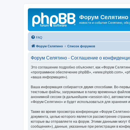
Форум Селятино
новости и события Селятино, об
FAQ
Форум Селятино
Список форумов
Форум Селятино - Соглашение о конфиденци
Это соглашение подробно объясняет, как «Форум Селятино»
«программное обеспечение phpBB», «www.phpbb.com», «ph
«ваша информация»).
Ваша информация собирается двумя способами. Во-первы
текстовые файлы, загружаемые в папку временных файлов 
анонимной сессии (в дальнейшем «session-id»), автомати
«Форум Селятино» и будет использоваться для хранения 
Также во время просмотра конференции «Форум Селятино»
документа, целью которого является рассмотрение стран
которые вы отправляете на форум. Этими данными могут 
сообщения»), данные, указанные при регистрации в конфе