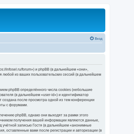
Вход
//infosel.ru/forum») и phpBB (в дальнейшем «они»,
я любой из ваших пользовательских сессий (в дальнейшем
ием phpBB определённого числа cookies (небольшие
ователя (в дальнейшем «user-id») и идентификатор
ет создана после просмотра одной из тем конференции
оты с форумами.
ечению phpBB, однако они выходят за рамки этого
точником получения вашей информации являются данные,
д учётной записью Гостя (в дальнейшем «анонимные
я, оставленные вами после регистрации и авторизации (в