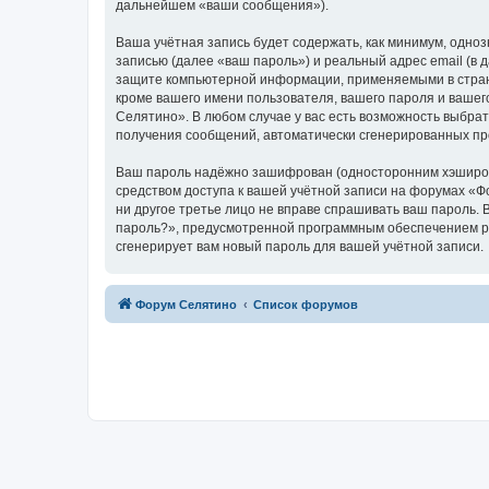
дальнейшем «ваши сообщения»).
Ваша учётная запись будет содержать, как минимум, одн
записью (далее «ваш пароль») и реальный адрес email (в
защите компьютерной информации, применяемыми в стран
кроме вашего имени пользователя, вашего пароля и вашег
Селятино». В любом случае у вас есть возможность выбрат
получения сообщений, автоматически сгенерированных п
Ваш пароль надёжно зашифрован (односторонним хэширован
средством доступа к вашей учётной записи на форумах «Фо
ни другое третье лицо не вправе спрашивать ваш пароль. 
пароль?», предусмотренной программным обеспечением ph
сгенерирует вам новый пароль для вашей учётной записи.
Форум Селятино
Список форумов