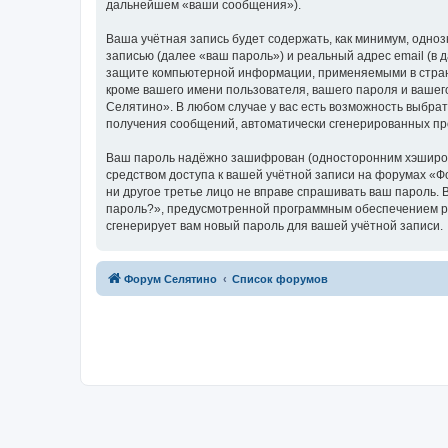
дальнейшем «ваши сообщения»).
Ваша учётная запись будет содержать, как минимум, одн
записью (далее «ваш пароль») и реальный адрес email (в
защите компьютерной информации, применяемыми в стран
кроме вашего имени пользователя, вашего пароля и вашег
Селятино». В любом случае у вас есть возможность выбрат
получения сообщений, автоматически сгенерированных п
Ваш пароль надёжно зашифрован (односторонним хэширован
средством доступа к вашей учётной записи на форумах «Фо
ни другое третье лицо не вправе спрашивать ваш пароль. 
пароль?», предусмотренной программным обеспечением ph
сгенерирует вам новый пароль для вашей учётной записи.
Форум Селятино
Список форумов