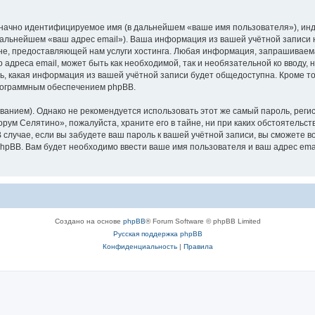
означно идентифицируемое имя (в дальнейшем «ваше имя пользователя»), ин
 дальнейшем «ваш адрес email»). Ваша информация из вашей учётной записи
е, предоставляющей нам услуги хостинга. Любая информация, запрашиваем
о адреса email, может быть как необходимой, так и необязательной ко ввод
ь, какая информация из вашей учётной записи будет общедоступна. Кроме того
рограммным обеспечением phpBB.
ием). Однако не рекомендуется использовать этот же самый пароль, регист
рум Селятино», пожалуйста, храните его в тайне, ни при каких обстоятельст
В случае, если вы забудете ваш пароль к вашей учётной записи, вы сможете
pBB. Вам будет необходимо ввести ваше имя пользователя и ваш адрес emai
Создано на основе
phpBB
® Forum Software © phpBB Limited
Русская поддержка phpBB
Конфиденциальность
|
Правила