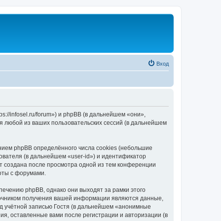
Вход
//infosel.ru/forum») и phpBB (в дальнейшем «они»,
я любой из ваших пользовательских сессий (в дальнейшем
ием phpBB определённого числа cookies (небольшие
ователя (в дальнейшем «user-id») и идентификатор
ет создана после просмотра одной из тем конференции
оты с форумами.
ечению phpBB, однако они выходят за рамки этого
точником получения вашей информации являются данные,
д учётной записью Гостя (в дальнейшем «анонимные
я, оставленные вами после регистрации и авторизации (в