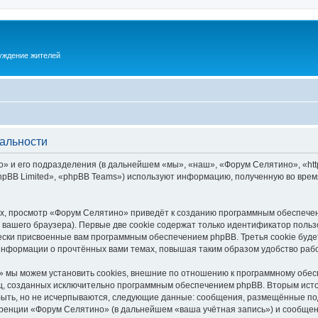
суждение жителей
альности
 и его подразделения (в дальнейшем «мы», «наш», «Форум Селятино», «https:
pBB Limited», «phpBB Teams») используют информацию, полученную во врем
х, просмотр «Форум Селятино» приведёт к созданию программным обеспечен
вашего браузера). Первые две cookie содержат только идентификатор польз
чески присвоенные вам программным обеспечением phpBB. Третья cookie буд
информации о прочтённых вами темах, повышая таким образом удобство раб
 мы можем установить cookies, внешние по отношению к программному обесп
иц, созданных исключительно программным обеспечением phpBB. Вторым ис
быть, но не исчерпываются, следующие данные: сообщения, размещённые по
ренции «Форум Селятино» (в дальнейшем «ваша учётная запись») и сообщени