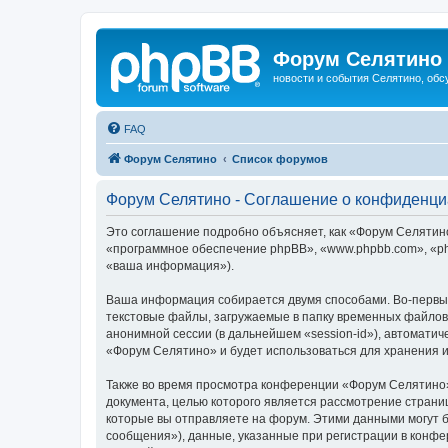
Форум Селятино
новости и события Селятино, об
FAQ
Форум Селятино
Список форумов
Форум Селятино - Соглашение о конфиденци
Это соглашение подробно объясняет, как «Форум Селятино»
«программное обеспечение phpBB», «www.phpbb.com», «ph
«ваша информация»).
Ваша информация собирается двумя способами. Во-первы
текстовые файлы, загружаемые в папку временных файлов 
анонимной сессии (в дальнейшем «session-id»), автомати
«Форум Селятино» и будет использоваться для хранения 
Также во время просмотра конференции «Форум Селятино»
документа, целью которого является рассмотрение стран
которые вы отправляете на форум. Этими данными могут 
сообщения»), данные, указанные при регистрации в конфе