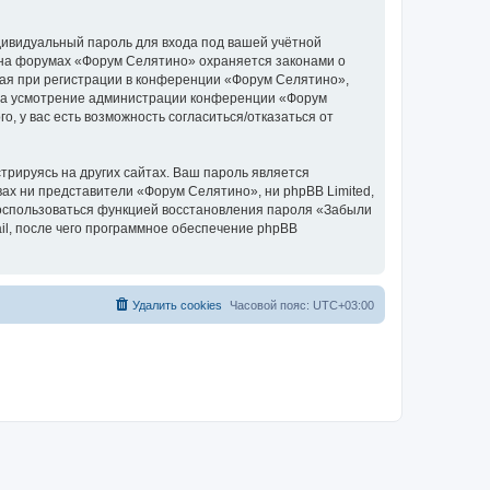
дивидуальный пароль для входа под вашей учётной
 на форумах «Форум Селятино» охраняется законами о
ая при регистрации в конференции «Форум Селятино»,
у, на усмотрение администрации конференции «Форум
, у вас есть возможность согласиться/отказаться от
рируясь на других сайтах. Ваш пароль является
вах ни представители «Форум Селятино», ни phpBB Limited,
 воспользоваться функцией восстановления пароля «Забыли
l, после чего программное обеспечение phpBB
Удалить cookies
Часовой пояс:
UTC+03:00