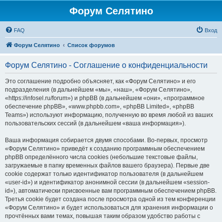
Форум Селятино
FAQ
Вход
Форум Селятино
Список форумов
Форум Селятино - Соглашение о конфиденциальности
Это соглашение подробно объясняет, как «Форум Селятино» и его
подразделения (в дальнейшем «мы», «наш», «Форум Селятино»,
«https://infosel.ru/forum») и phpBB (в дальнейшем «они», «программное
обеспечение phpBB», «www.phpbb.com», «phpBB Limited», «phpBB
Teams») используют информацию, полученную во время любой из ваших
пользовательских сессий (в дальнейшем «ваша информация»).
Ваша информация собирается двумя способами. Во-первых, просмотр
«Форум Селятино» приведёт к созданию программным обеспечением
phpBB определённого числа cookies (небольшие текстовые файлы,
загружаемые в папку временных файлов вашего браузера). Первые две
cookie содержат только идентификатор пользователя (в дальнейшем
«user-id») и идентификатор анонимной сессии (в дальнейшем «session-
id»), автоматически присвоенные вам программным обеспечением phpBB.
Третья cookie будет создана после просмотра одной из тем конференции
«Форум Селятино» и будет использоваться для хранения информации о
прочтённых вами темах, повышая таким образом удобство работы с