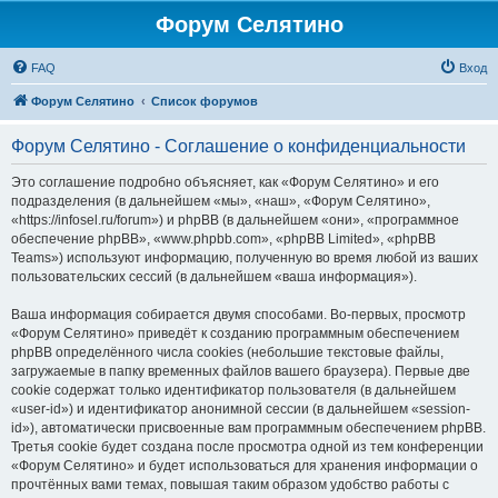
Форум Селятино
FAQ
Вход
Форум Селятино
Список форумов
Форум Селятино - Соглашение о конфиденциальности
Это соглашение подробно объясняет, как «Форум Селятино» и его
подразделения (в дальнейшем «мы», «наш», «Форум Селятино»,
«https://infosel.ru/forum») и phpBB (в дальнейшем «они», «программное
обеспечение phpBB», «www.phpbb.com», «phpBB Limited», «phpBB
Teams») используют информацию, полученную во время любой из ваших
пользовательских сессий (в дальнейшем «ваша информация»).
Ваша информация собирается двумя способами. Во-первых, просмотр
«Форум Селятино» приведёт к созданию программным обеспечением
phpBB определённого числа cookies (небольшие текстовые файлы,
загружаемые в папку временных файлов вашего браузера). Первые две
cookie содержат только идентификатор пользователя (в дальнейшем
«user-id») и идентификатор анонимной сессии (в дальнейшем «session-
id»), автоматически присвоенные вам программным обеспечением phpBB.
Третья cookie будет создана после просмотра одной из тем конференции
«Форум Селятино» и будет использоваться для хранения информации о
прочтённых вами темах, повышая таким образом удобство работы с