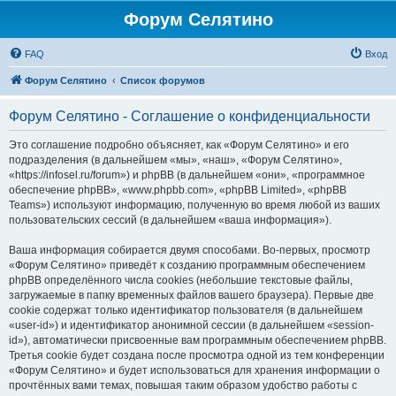
Форум Селятино
FAQ
Вход
Форум Селятино
Список форумов
Форум Селятино - Соглашение о конфиденциальности
Это соглашение подробно объясняет, как «Форум Селятино» и его
подразделения (в дальнейшем «мы», «наш», «Форум Селятино»,
«https://infosel.ru/forum») и phpBB (в дальнейшем «они», «программное
обеспечение phpBB», «www.phpbb.com», «phpBB Limited», «phpBB
Teams») используют информацию, полученную во время любой из ваших
пользовательских сессий (в дальнейшем «ваша информация»).
Ваша информация собирается двумя способами. Во-первых, просмотр
«Форум Селятино» приведёт к созданию программным обеспечением
phpBB определённого числа cookies (небольшие текстовые файлы,
загружаемые в папку временных файлов вашего браузера). Первые две
cookie содержат только идентификатор пользователя (в дальнейшем
«user-id») и идентификатор анонимной сессии (в дальнейшем «session-
id»), автоматически присвоенные вам программным обеспечением phpBB.
Третья cookie будет создана после просмотра одной из тем конференции
«Форум Селятино» и будет использоваться для хранения информации о
прочтённых вами темах, повышая таким образом удобство работы с