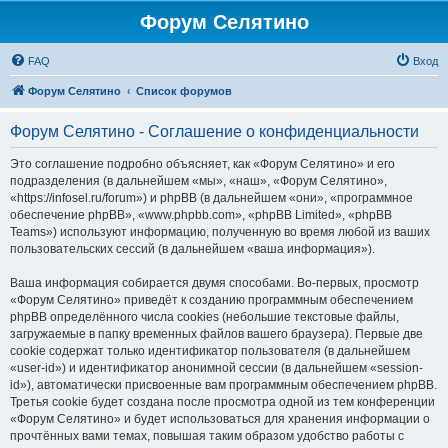
Форум Селятино
FAQ
Вход
Форум Селятино
Список форумов
Форум Селятино - Соглашение о конфиденциальности
Это соглашение подробно объясняет, как «Форум Селятино» и его
подразделения (в дальнейшем «мы», «наш», «Форум Селятино»,
«https://infosel.ru/forum») и phpBB (в дальнейшем «они», «программное
обеспечение phpBB», «www.phpbb.com», «phpBB Limited», «phpBB
Teams») используют информацию, полученную во время любой из ваших
пользовательских сессий (в дальнейшем «ваша информация»).
Ваша информация собирается двумя способами. Во-первых, просмотр
«Форум Селятино» приведёт к созданию программным обеспечением
phpBB определённого числа cookies (небольшие текстовые файлы,
загружаемые в папку временных файлов вашего браузера). Первые две
cookie содержат только идентификатор пользователя (в дальнейшем
«user-id») и идентификатор анонимной сессии (в дальнейшем «session-
id»), автоматически присвоенные вам программным обеспечением phpBB.
Третья cookie будет создана после просмотра одной из тем конференции
«Форум Селятино» и будет использоваться для хранения информации о
прочтённых вами темах, повышая таким образом удобство работы с