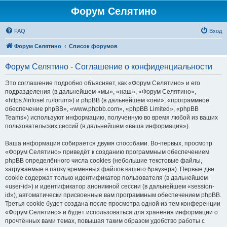
Форум Селятино
FAQ
Вход
Форум Селятино
Список форумов
Форум Селятино - Соглашение о конфиденциальности
Это соглашение подробно объясняет, как «Форум Селятино» и его
подразделения (в дальнейшем «мы», «наш», «Форум Селятино»,
«https://infosel.ru/forum») и phpBB (в дальнейшем «они», «программное
обеспечение phpBB», «www.phpbb.com», «phpBB Limited», «phpBB
Teams») используют информацию, полученную во время любой из ваших
пользовательских сессий (в дальнейшем «ваша информация»).
Ваша информация собирается двумя способами. Во-первых, просмотр
«Форум Селятино» приведёт к созданию программным обеспечением
phpBB определённого числа cookies (небольшие текстовые файлы,
загружаемые в папку временных файлов вашего браузера). Первые две
cookie содержат только идентификатор пользователя (в дальнейшем
«user-id») и идентификатор анонимной сессии (в дальнейшем «session-
id»), автоматически присвоенные вам программным обеспечением phpBB.
Третья cookie будет создана после просмотра одной из тем конференции
«Форум Селятино» и будет использоваться для хранения информации о
прочтённых вами темах, повышая таким образом удобство работы с