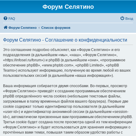
Форум Селятино
FAQ
Вход
Форум Селятино
Список форумов
Форум Селятино - Соглашение о конфиденциальности
Это соглашение подробно объясняет, как «Форум Селятино» и его
подразделения (в дальнейшем «мы», «наш», «Форум Селятино»,
«https://infosel.ru/forum») и phpBB (в дальнейшем «они», «программное
обеспечение phpBB», «www.phpbb.com», «phpBB Limited», «phpBB
Teams») используют информацию, полученную во время любой из ваших
пользовательских сессий (в дальнейшем «ваша информация»).
Ваша информация собирается двумя способами. Во-первых, просмотр
«Форум Селятино» приведёт к созданию программным обеспечением
phpBB определённого числа cookies (небольшие текстовые файлы,
загружаемые в папку временных файлов вашего браузера). Первые две
cookie содержат только идентификатор пользователя (в дальнейшем
«user-id») и идентификатор анонимной сессии (в дальнейшем «session-
id»), автоматически присвоенные вам программным обеспечением phpBB.
Третья cookie будет создана после просмотра одной из тем конференции
«Форум Селятино» и будет использоваться для хранения информации о
прочтённых вами темах, повышая таким образом удобство работы с