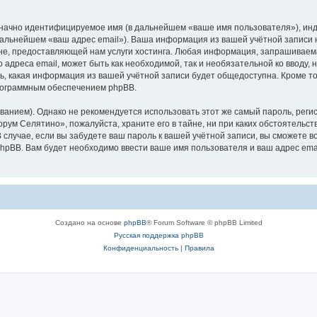
означно идентифицируемое имя (в дальнейшем «ваше имя пользователя»), ин
 дальнейшем «ваш адрес email»). Ваша информация из вашей учётной записи
е, предоставляющей нам услуги хостинга. Любая информация, запрашиваем
о адреса email, может быть как необходимой, так и необязательной ко ввод
ь, какая информация из вашей учётной записи будет общедоступна. Кроме того
рограммным обеспечением phpBB.
ием). Однако не рекомендуется использовать этот же самый пароль, регист
рум Селятино», пожалуйста, храните его в тайне, ни при каких обстоятельст
В случае, если вы забудете ваш пароль к вашей учётной записи, вы сможете
pBB. Вам будет необходимо ввести ваше имя пользователя и ваш адрес emai
Создано на основе
phpBB
® Forum Software © phpBB Limited
Русская поддержка phpBB
Конфиденциальность
|
Правила