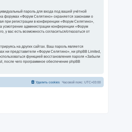
дивидуальный пароль для входа под вашей учётной
 на форумах «Форум Селятино» охраняется законами о
ая при регистрации в конференции «Форум Селятино»,
у, на усмотрение администрации конференции «Форум
, у вас есть возможность согласиться/отказаться от
рируясь на других сайтах. Ваш пароль является
вах ни представители «Форум Селятино», ни phpBB Limited,
 воспользоваться функцией восстановления пароля «Забыли
l, после чего программное обеспечение phpBB
Удалить cookies
Часовой пояс:
UTC+03:00