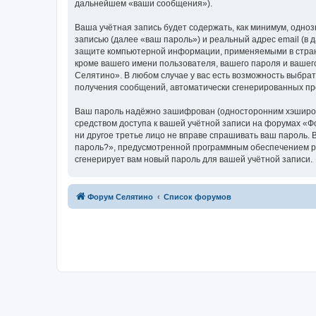
дальнейшем «ваши сообщения»).
Ваша учётная запись будет содержать, как минимум, одн
записью (далее «ваш пароль») и реальный адрес email (в
защите компьютерной информации, применяемыми в стран
кроме вашего имени пользователя, вашего пароля и вашег
Селятино». В любом случае у вас есть возможность выбрат
получения сообщений, автоматически сгенерированных п
Ваш пароль надёжно зашифрован (односторонним хэширован
средством доступа к вашей учётной записи на форумах «Фо
ни другое третье лицо не вправе спрашивать ваш пароль. 
пароль?», предусмотренной программным обеспечением ph
сгенерирует вам новый пароль для вашей учётной записи.
Форум Селятино
Список форумов