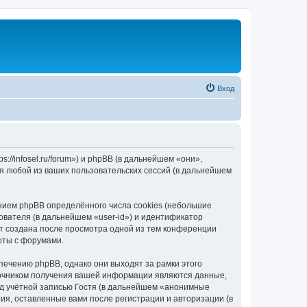
Вход
//infosel.ru/forum») и phpBB (в дальнейшем «они»,
я любой из ваших пользовательских сессий (в дальнейшем
ием phpBB определённого числа cookies (небольшие
ователя (в дальнейшем «user-id») и идентификатор
ет создана после просмотра одной из тем конференции
оты с форумами.
ечению phpBB, однако они выходят за рамки этого
точником получения вашей информации являются данные,
д учётной записью Гостя (в дальнейшем «анонимные
я, оставленные вами после регистрации и авторизации (в