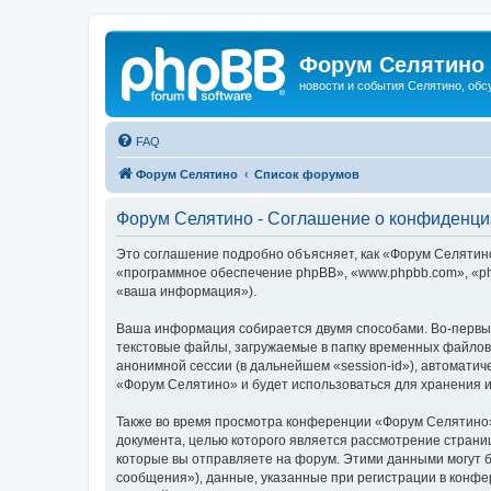
Форум Селятино
новости и события Селятино, об
FAQ
Форум Селятино
Список форумов
Форум Селятино - Соглашение о конфиденци
Это соглашение подробно объясняет, как «Форум Селятино»
«программное обеспечение phpBB», «www.phpbb.com», «ph
«ваша информация»).
Ваша информация собирается двумя способами. Во-первы
текстовые файлы, загружаемые в папку временных файлов 
анонимной сессии (в дальнейшем «session-id»), автомати
«Форум Селятино» и будет использоваться для хранения 
Также во время просмотра конференции «Форум Селятино»
документа, целью которого является рассмотрение стран
которые вы отправляете на форум. Этими данными могут 
сообщения»), данные, указанные при регистрации в конфе