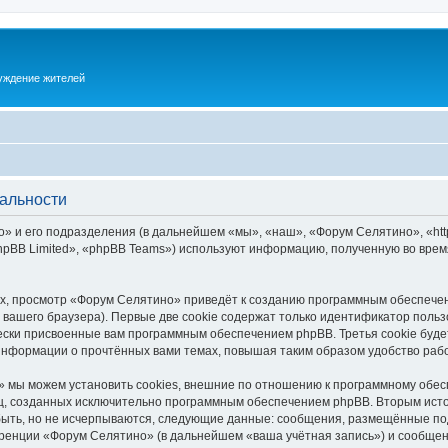
суждение жителей
альности
 и его подразделения (в дальнейшем «мы», «наш», «Форум Селятино», «https:
pBB Limited», «phpBB Teams») используют информацию, полученную во врем
х, просмотр «Форум Селятино» приведёт к созданию программным обеспечен
вашего браузера). Первые две cookie содержат только идентификатор польз
чески присвоенные вам программным обеспечением phpBB. Третья cookie буд
информации о прочтённых вами темах, повышая таким образом удобство раб
 мы можем установить cookies, внешние по отношению к программному обесп
иц, созданных исключительно программным обеспечением phpBB. Вторым ис
быть, но не исчерпываются, следующие данные: сообщения, размещённые по
ренции «Форум Селятино» (в дальнейшем «ваша учётная запись») и сообщени