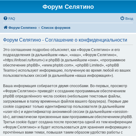
Форум Селятино
FAQ
Вход
Форум Селятино
Список форумов
Форум Селятино - Соглашение о конфиденциальности
Это соглашение подробно объясняет, как «Форум Селятино» и его
подразделения (в дальнейшем «мы», «наш», «Форум Селятино»,
«https://infosel.ru/forum») и phpBB (в дальнейшем «они», «программное
обеспечение phpBB», «www.phpbb.com», «phpBB Limited», «phpBB
Teams») используют информацию, полученную во время любой из ваших
пользовательских сессий (в дальнейшем «ваша информация»).
Ваша информация собирается двумя способами. Во-первых, просмотр
«Форум Селятино» приведёт к созданию программным обеспечением
phpBB определённого числа cookies (небольшие текстовые файлы,
загружаемые в папку временных файлов вашего браузера). Первые две
cookie содержат только идентификатор пользователя (в дальнейшем
«user-id») и идентификатор анонимной сессии (в дальнейшем «session-
id»), автоматически присвоенные вам программным обеспечением phpBB.
Третья cookie будет создана после просмотра одной из тем конференции
«Форум Селятино» и будет использоваться для хранения информации о
прочтённых вами темах, повышая таким образом удобство работы с