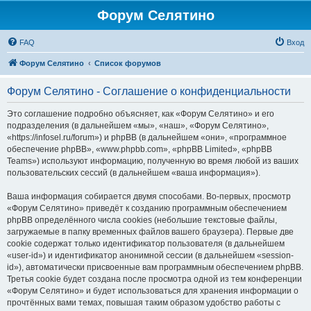
Форум Селятино
FAQ
Вход
Форум Селятино
Список форумов
Форум Селятино - Соглашение о конфиденциальности
Это соглашение подробно объясняет, как «Форум Селятино» и его
подразделения (в дальнейшем «мы», «наш», «Форум Селятино»,
«https://infosel.ru/forum») и phpBB (в дальнейшем «они», «программное
обеспечение phpBB», «www.phpbb.com», «phpBB Limited», «phpBB
Teams») используют информацию, полученную во время любой из ваших
пользовательских сессий (в дальнейшем «ваша информация»).
Ваша информация собирается двумя способами. Во-первых, просмотр
«Форум Селятино» приведёт к созданию программным обеспечением
phpBB определённого числа cookies (небольшие текстовые файлы,
загружаемые в папку временных файлов вашего браузера). Первые две
cookie содержат только идентификатор пользователя (в дальнейшем
«user-id») и идентификатор анонимной сессии (в дальнейшем «session-
id»), автоматически присвоенные вам программным обеспечением phpBB.
Третья cookie будет создана после просмотра одной из тем конференции
«Форум Селятино» и будет использоваться для хранения информации о
прочтённых вами темах, повышая таким образом удобство работы с