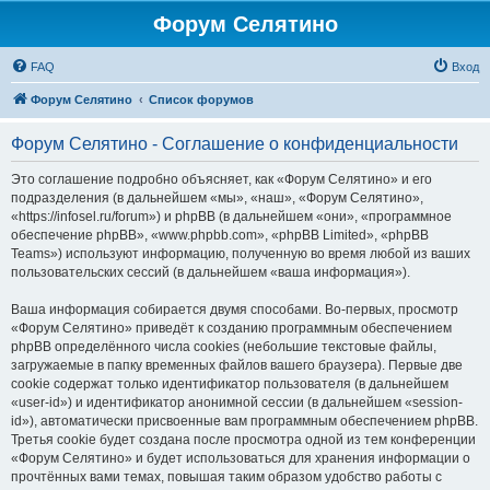
Форум Селятино
FAQ
Вход
Форум Селятино
Список форумов
Форум Селятино - Соглашение о конфиденциальности
Это соглашение подробно объясняет, как «Форум Селятино» и его
подразделения (в дальнейшем «мы», «наш», «Форум Селятино»,
«https://infosel.ru/forum») и phpBB (в дальнейшем «они», «программное
обеспечение phpBB», «www.phpbb.com», «phpBB Limited», «phpBB
Teams») используют информацию, полученную во время любой из ваших
пользовательских сессий (в дальнейшем «ваша информация»).
Ваша информация собирается двумя способами. Во-первых, просмотр
«Форум Селятино» приведёт к созданию программным обеспечением
phpBB определённого числа cookies (небольшие текстовые файлы,
загружаемые в папку временных файлов вашего браузера). Первые две
cookie содержат только идентификатор пользователя (в дальнейшем
«user-id») и идентификатор анонимной сессии (в дальнейшем «session-
id»), автоматически присвоенные вам программным обеспечением phpBB.
Третья cookie будет создана после просмотра одной из тем конференции
«Форум Селятино» и будет использоваться для хранения информации о
прочтённых вами темах, повышая таким образом удобство работы с