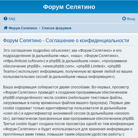
Форум Селятино
FAQ
Вход
Форум Селятино
Список форумов
Форум Селятино - Соглашение о конфиденциальности
Это соглашение подробно объясняет, как «Форум Селятино» и его
подразделения (в дальнейшем «мы», «наш», «Форум Селятино»,
«https://infosel.ru/forum») и phpBB (в дальнейшем «они», «программное
обеспечение phpBB», «www.phpbb.com», «phpBB Limited», «phpBB
Teams») используют информацию, полученную во время любой из ваших
пользовательских сессий (в дальнейшем «ваша информация»).
Ваша информация собирается двумя способами. Во-первых, просмотр
«Форум Селятино» приведёт к созданию программным обеспечением
phpBB определённого числа cookies (небольшие текстовые файлы,
загружаемые в папку временных файлов вашего браузера). Первые две
cookie содержат только идентификатор пользователя (в дальнейшем
«user-id») и идентификатор анонимной сессии (в дальнейшем «session-
id»), автоматически присвоенные вам программным обеспечением phpBB.
Третья cookie будет создана после просмотра одной из тем конференции
«Форум Селятино» и будет использоваться для хранения информации о
прочтённых вами темах, повышая таким образом удобство работы с