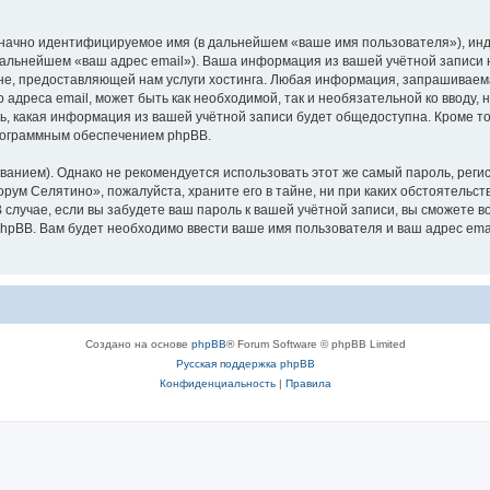
означно идентифицируемое имя (в дальнейшем «ваше имя пользователя»), ин
 дальнейшем «ваш адрес email»). Ваша информация из вашей учётной записи
е, предоставляющей нам услуги хостинга. Любая информация, запрашиваем
о адреса email, может быть как необходимой, так и необязательной ко ввод
ь, какая информация из вашей учётной записи будет общедоступна. Кроме того
рограммным обеспечением phpBB.
ием). Однако не рекомендуется использовать этот же самый пароль, регист
рум Селятино», пожалуйста, храните его в тайне, ни при каких обстоятельст
В случае, если вы забудете ваш пароль к вашей учётной записи, вы сможете
pBB. Вам будет необходимо ввести ваше имя пользователя и ваш адрес emai
Создано на основе
phpBB
® Forum Software © phpBB Limited
Русская поддержка phpBB
Конфиденциальность
|
Правила