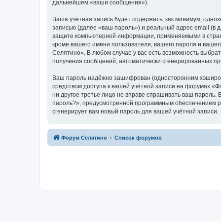
дальнейшем «ваши сообщения»).
Ваша учётная запись будет содержать, как минимум, одн
записью (далее «ваш пароль») и реальный адрес email (в
защите компьютерной информации, применяемыми в стран
кроме вашего имени пользователя, вашего пароля и вашег
Селятино». В любом случае у вас есть возможность выбрат
получения сообщений, автоматически сгенерированных п
Ваш пароль надёжно зашифрован (односторонним хэширован
средством доступа к вашей учётной записи на форумах «Фо
ни другое третье лицо не вправе спрашивать ваш пароль. 
пароль?», предусмотренной программным обеспечением ph
сгенерирует вам новый пароль для вашей учётной записи.
Форум Селятино
Список форумов