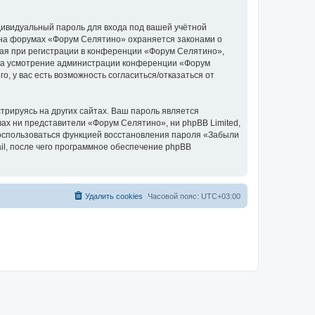
дивидуальный пароль для входа под вашей учётной
 на форумах «Форум Селятино» охраняется законами о
ая при регистрации в конференции «Форум Селятино»,
у, на усмотрение администрации конференции «Форум
, у вас есть возможность согласиться/отказаться от
рируясь на других сайтах. Ваш пароль является
вах ни представители «Форум Селятино», ни phpBB Limited,
 воспользоваться функцией восстановления пароля «Забыли
l, после чего программное обеспечение phpBB
Удалить cookies
Часовой пояс:
UTC+03:00