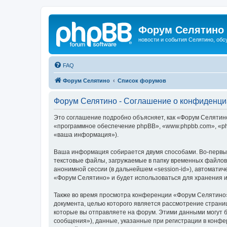
Форум Селятино
новости и события Селятино, об
FAQ
Форум Селятино
Список форумов
Форум Селятино - Соглашение о конфиденци
Это соглашение подробно объясняет, как «Форум Селятино»
«программное обеспечение phpBB», «www.phpbb.com», «ph
«ваша информация»).
Ваша информация собирается двумя способами. Во-первы
текстовые файлы, загружаемые в папку временных файлов 
анонимной сессии (в дальнейшем «session-id»), автомати
«Форум Селятино» и будет использоваться для хранения 
Также во время просмотра конференции «Форум Селятино»
документа, целью которого является рассмотрение стран
которые вы отправляете на форум. Этими данными могут 
сообщения»), данные, указанные при регистрации в конфе