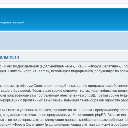
суждение жителей
альности
 и его подразделения (в дальнейшем «мы», «наш», «Форум Селятино», «https:
pBB Limited», «phpBB Teams») используют информацию, полученную во врем
х, просмотр «Форум Селятино» приведёт к созданию программным обеспечен
вашего браузера). Первые две cookie содержат только идентификатор польз
чески присвоенные вам программным обеспечением phpBB. Третья cookie буд
информации о прочтённых вами темах, повышая таким образом удобство раб
 мы можем установить cookies, внешние по отношению к программному обесп
иц, созданных исключительно программным обеспечением phpBB. Вторым ис
быть, но не исчерпываются, следующие данные: сообщения, размещённые по
ренции «Форум Селятино» (в дальнейшем «ваша учётная запись») и сообщени