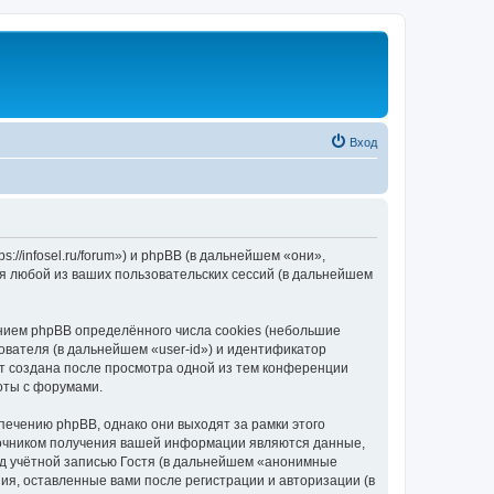
Вход
//infosel.ru/forum») и phpBB (в дальнейшем «они»,
я любой из ваших пользовательских сессий (в дальнейшем
ием phpBB определённого числа cookies (небольшие
ователя (в дальнейшем «user-id») и идентификатор
ет создана после просмотра одной из тем конференции
оты с форумами.
ечению phpBB, однако они выходят за рамки этого
точником получения вашей информации являются данные,
д учётной записью Гостя (в дальнейшем «анонимные
я, оставленные вами после регистрации и авторизации (в