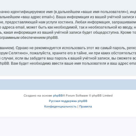
означно идентифицируемое имя (в дальнейшем «ваше имя пользователя»), ин
 дальнейшем «ваш адрес email»). Ваша информация из вашей учётной записи
е, предоставляющей нам услуги хостинга. Любая информация, запрашиваем
о адреса email, может быть как необходимой, так и необязательной ко ввод
ь, какая информация из вашей учётной записи будет общедоступна. Кроме того
рограммным обеспечением phpBB.
ием). Однако не рекомендуется использовать этот же самый пароль, регист
рум Селятино», пожалуйста, храните его в тайне, ни при каких обстоятельст
В случае, если вы забудете ваш пароль к вашей учётной записи, вы сможете
pBB. Вам будет необходимо ввести ваше имя пользователя и ваш адрес emai
Создано на основе
phpBB
® Forum Software © phpBB Limited
Русская поддержка phpBB
Конфиденциальность
|
Правила