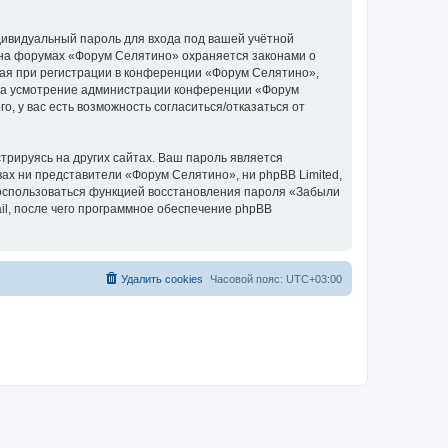
дивидуальный пароль для входа под вашей учётной
 на форумах «Форум Селятино» охраняется законами о
ая при регистрации в конференции «Форум Селятино»,
у, на усмотрение администрации конференции «Форум
, у вас есть возможность согласиться/отказаться от
рируясь на других сайтах. Ваш пароль является
вах ни представители «Форум Селятино», ни phpBB Limited,
 воспользоваться функцией восстановления пароля «Забыли
l, после чего программное обеспечение phpBB
Удалить cookies
Часовой пояс:
UTC+03:00