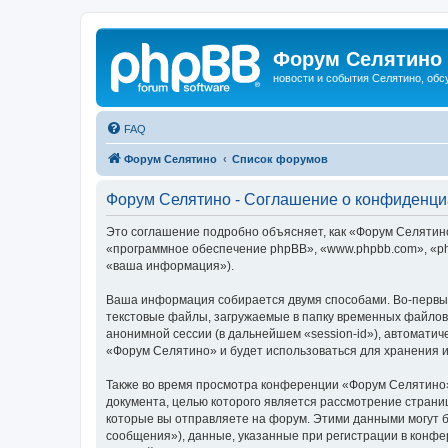
Форум Селятино
новости и события Селятино, об
FAQ
Форум Селятино
Список форумов
Форум Селятино - Соглашение о конфиденци
Это соглашение подробно объясняет, как «Форум Селятино»
«программное обеспечение phpBB», «www.phpbb.com», «ph
«ваша информация»).
Ваша информация собирается двумя способами. Во-первы
текстовые файлы, загружаемые в папку временных файлов 
анонимной сессии (в дальнейшем «session-id»), автомати
«Форум Селятино» и будет использоваться для хранения 
Также во время просмотра конференции «Форум Селятино»
документа, целью которого является рассмотрение стран
которые вы отправляете на форум. Этими данными могут 
сообщения»), данные, указанные при регистрации в конфе