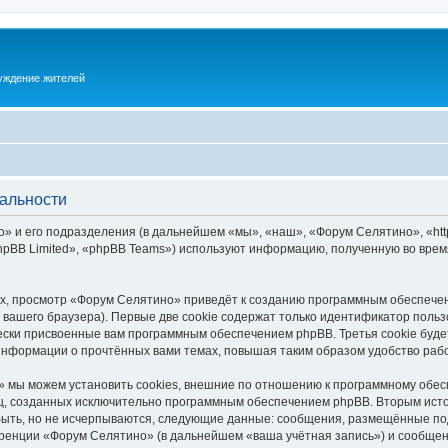
суждение жителей
альности
 и его подразделения (в дальнейшем «мы», «наш», «Форум Селятино», «https:
pBB Limited», «phpBB Teams») используют информацию, полученную во врем
х, просмотр «Форум Селятино» приведёт к созданию программным обеспечен
вашего браузера). Первые две cookie содержат только идентификатор польз
чески присвоенные вам программным обеспечением phpBB. Третья cookie буд
информации о прочтённых вами темах, повышая таким образом удобство раб
 мы можем установить cookies, внешние по отношению к программному обесп
иц, созданных исключительно программным обеспечением phpBB. Вторым ис
быть, но не исчерпываются, следующие данные: сообщения, размещённые по
ренции «Форум Селятино» (в дальнейшем «ваша учётная запись») и сообщени