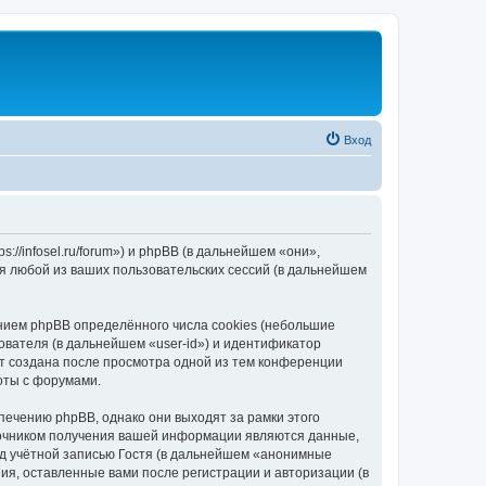
Вход
//infosel.ru/forum») и phpBB (в дальнейшем «они»,
я любой из ваших пользовательских сессий (в дальнейшем
ием phpBB определённого числа cookies (небольшие
ователя (в дальнейшем «user-id») и идентификатор
ет создана после просмотра одной из тем конференции
оты с форумами.
ечению phpBB, однако они выходят за рамки этого
точником получения вашей информации являются данные,
д учётной записью Гостя (в дальнейшем «анонимные
я, оставленные вами после регистрации и авторизации (в