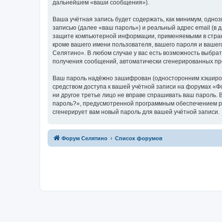
дальнейшем «ваши сообщения»).
Ваша учётная запись будет содержать, как минимум, одн
записью (далее «ваш пароль») и реальный адрес email (в
защите компьютерной информации, применяемыми в стран
кроме вашего имени пользователя, вашего пароля и вашег
Селятино». В любом случае у вас есть возможность выбрат
получения сообщений, автоматически сгенерированных п
Ваш пароль надёжно зашифрован (односторонним хэширован
средством доступа к вашей учётной записи на форумах «Фо
ни другое третье лицо не вправе спрашивать ваш пароль. 
пароль?», предусмотренной программным обеспечением ph
сгенерирует вам новый пароль для вашей учётной записи.
Форум Селятино
Список форумов