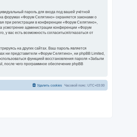
дивидуальный пароль для входа под вашей учётной
 на форумах «Форум Селятино» охраняется законами о
ая при регистрации в конференции «Форум Селятино»,
у, на усмотрение администрации конференции «Форум
, у вас есть возможность согласиться/отказаться от
рируясь на других сайтах. Ваш пароль является
вах ни представители «Форум Селятино», ни phpBB Limited,
 воспользоваться функцией восстановления пароля «Забыли
l, после чего программное обеспечение phpBB
Удалить cookies
Часовой пояс:
UTC+03:00