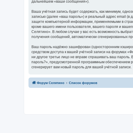
дальнейшем «ваши сообщения»).
Ваша учётная запись будет содержать, как минимум, одн
записью (далее «ваш пароль») и реальный адрес email (в
защите компьютерной информации, применяемыми в стран
кроме вашего имени пользователя, вашего пароля и вашег
Селятино». В любом случае у вас есть возможность выбрат
получения сообщений, автоматически сгенерированных п
Ваш пароль надёжно зашифрован (односторонним хэширован
средством доступа к вашей учётной записи на форумах «Фо
ни другое третье лицо не вправе спрашивать ваш пароль. 
пароль?», предусмотренной программным обеспечением ph
сгенерирует вам новый пароль для вашей учётной записи.
Форум Селятино
Список форумов