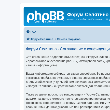
Форум Селятино
новости и события Селятино, об
FAQ
Форум Селятино
Список форумов
Форум Селятино - Соглашение о конфиденци
Это соглашение подробно объясняет, как «Форум Селятино»
«программное обеспечение phpBB», «www.phpbb.com», «ph
«ваша информация»).
Ваша информация собирается двумя способами. Во-первы
текстовые файлы, загружаемые в папку временных файлов 
анонимной сессии (в дальнейшем «session-id»), автомати
«Форум Селятино» и будет использоваться для хранения 
Также во время просмотра конференции «Форум Селятино»
документа, целью которого является рассмотрение стран
которые вы отправляете на форум. Этими данными могут 
сообщения»), данные, указанные при регистрации в конфе