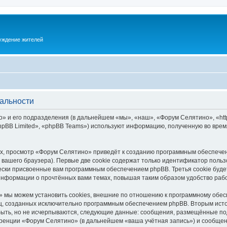
суждение жителей
альности
 и его подразделения (в дальнейшем «мы», «наш», «Форум Селятино», «https:
pBB Limited», «phpBB Teams») используют информацию, полученную во врем
х, просмотр «Форум Селятино» приведёт к созданию программным обеспечен
вашего браузера). Первые две cookie содержат только идентификатор польз
чески присвоенные вам программным обеспечением phpBB. Третья cookie буд
информации о прочтённых вами темах, повышая таким образом удобство раб
 мы можем установить cookies, внешние по отношению к программному обесп
иц, созданных исключительно программным обеспечением phpBB. Вторым ис
быть, но не исчерпываются, следующие данные: сообщения, размещённые по
ренции «Форум Селятино» (в дальнейшем «ваша учётная запись») и сообщени