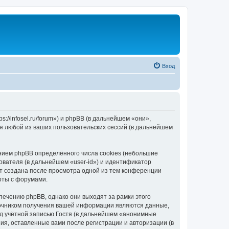
Вход
//infosel.ru/forum») и phpBB (в дальнейшем «они»,
я любой из ваших пользовательских сессий (в дальнейшем
ием phpBB определённого числа cookies (небольшие
ователя (в дальнейшем «user-id») и идентификатор
ет создана после просмотра одной из тем конференции
оты с форумами.
ечению phpBB, однако они выходят за рамки этого
точником получения вашей информации являются данные,
д учётной записью Гостя (в дальнейшем «анонимные
я, оставленные вами после регистрации и авторизации (в