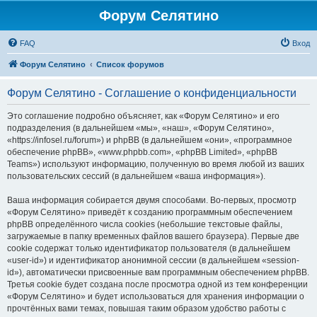
Форум Селятино
FAQ
Вход
Форум Селятино
Список форумов
Форум Селятино - Соглашение о конфиденциальности
Это соглашение подробно объясняет, как «Форум Селятино» и его
подразделения (в дальнейшем «мы», «наш», «Форум Селятино»,
«https://infosel.ru/forum») и phpBB (в дальнейшем «они», «программное
обеспечение phpBB», «www.phpbb.com», «phpBB Limited», «phpBB
Teams») используют информацию, полученную во время любой из ваших
пользовательских сессий (в дальнейшем «ваша информация»).
Ваша информация собирается двумя способами. Во-первых, просмотр
«Форум Селятино» приведёт к созданию программным обеспечением
phpBB определённого числа cookies (небольшие текстовые файлы,
загружаемые в папку временных файлов вашего браузера). Первые две
cookie содержат только идентификатор пользователя (в дальнейшем
«user-id») и идентификатор анонимной сессии (в дальнейшем «session-
id»), автоматически присвоенные вам программным обеспечением phpBB.
Третья cookie будет создана после просмотра одной из тем конференции
«Форум Селятино» и будет использоваться для хранения информации о
прочтённых вами темах, повышая таким образом удобство работы с