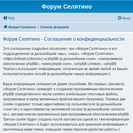
Форум Селятино
FAQ
Вход
Форум Селятино
Список форумов
Форум Селятино - Соглашение о конфиденциальности
Это соглашение подробно объясняет, как «Форум Селятино» и его
подразделения (в дальнейшем «мы», «наш», «Форум Селятино»,
«https://infosel.ru/forum») и phpBB (в дальнейшем «они», «программное
обеспечение phpBB», «www.phpbb.com», «phpBB Limited», «phpBB
Teams») используют информацию, полученную во время любой из ваших
пользовательских сессий (в дальнейшем «ваша информация»).
Ваша информация собирается двумя способами. Во-первых, просмотр
«Форум Селятино» приведёт к созданию программным обеспечением
phpBB определённого числа cookies (небольшие текстовые файлы,
загружаемые в папку временных файлов вашего браузера). Первые две
cookie содержат только идентификатор пользователя (в дальнейшем
«user-id») и идентификатор анонимной сессии (в дальнейшем «session-
id»), автоматически присвоенные вам программным обеспечением phpBB.
Третья cookie будет создана после просмотра одной из тем конференции
«Форум Селятино» и будет использоваться для хранения информации о
прочтённых вами темах, повышая таким образом удобство работы с