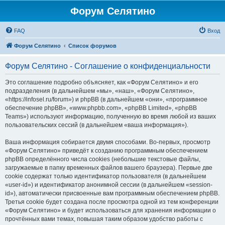
Форум Селятино
FAQ
Вход
Форум Селятино
Список форумов
Форум Селятино - Соглашение о конфиденциальности
Это соглашение подробно объясняет, как «Форум Селятино» и его
подразделения (в дальнейшем «мы», «наш», «Форум Селятино»,
«https://infosel.ru/forum») и phpBB (в дальнейшем «они», «программное
обеспечение phpBB», «www.phpbb.com», «phpBB Limited», «phpBB
Teams») используют информацию, полученную во время любой из ваших
пользовательских сессий (в дальнейшем «ваша информация»).
Ваша информация собирается двумя способами. Во-первых, просмотр
«Форум Селятино» приведёт к созданию программным обеспечением
phpBB определённого числа cookies (небольшие текстовые файлы,
загружаемые в папку временных файлов вашего браузера). Первые две
cookie содержат только идентификатор пользователя (в дальнейшем
«user-id») и идентификатор анонимной сессии (в дальнейшем «session-
id»), автоматически присвоенные вам программным обеспечением phpBB.
Третья cookie будет создана после просмотра одной из тем конференции
«Форум Селятино» и будет использоваться для хранения информации о
прочтённых вами темах, повышая таким образом удобство работы с