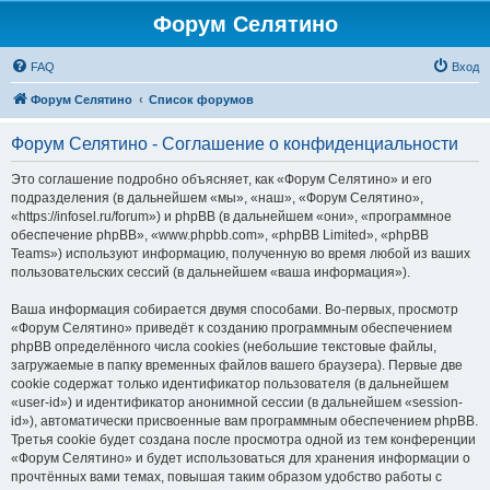
Форум Селятино
FAQ
Вход
Форум Селятино
Список форумов
Форум Селятино - Соглашение о конфиденциальности
Это соглашение подробно объясняет, как «Форум Селятино» и его
подразделения (в дальнейшем «мы», «наш», «Форум Селятино»,
«https://infosel.ru/forum») и phpBB (в дальнейшем «они», «программное
обеспечение phpBB», «www.phpbb.com», «phpBB Limited», «phpBB
Teams») используют информацию, полученную во время любой из ваших
пользовательских сессий (в дальнейшем «ваша информация»).
Ваша информация собирается двумя способами. Во-первых, просмотр
«Форум Селятино» приведёт к созданию программным обеспечением
phpBB определённого числа cookies (небольшие текстовые файлы,
загружаемые в папку временных файлов вашего браузера). Первые две
cookie содержат только идентификатор пользователя (в дальнейшем
«user-id») и идентификатор анонимной сессии (в дальнейшем «session-
id»), автоматически присвоенные вам программным обеспечением phpBB.
Третья cookie будет создана после просмотра одной из тем конференции
«Форум Селятино» и будет использоваться для хранения информации о
прочтённых вами темах, повышая таким образом удобство работы с