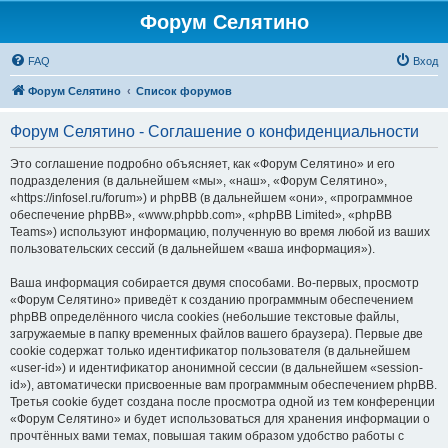
Форум Селятино
FAQ
Вход
Форум Селятино
Список форумов
Форум Селятино - Соглашение о конфиденциальности
Это соглашение подробно объясняет, как «Форум Селятино» и его
подразделения (в дальнейшем «мы», «наш», «Форум Селятино»,
«https://infosel.ru/forum») и phpBB (в дальнейшем «они», «программное
обеспечение phpBB», «www.phpbb.com», «phpBB Limited», «phpBB
Teams») используют информацию, полученную во время любой из ваших
пользовательских сессий (в дальнейшем «ваша информация»).
Ваша информация собирается двумя способами. Во-первых, просмотр
«Форум Селятино» приведёт к созданию программным обеспечением
phpBB определённого числа cookies (небольшие текстовые файлы,
загружаемые в папку временных файлов вашего браузера). Первые две
cookie содержат только идентификатор пользователя (в дальнейшем
«user-id») и идентификатор анонимной сессии (в дальнейшем «session-
id»), автоматически присвоенные вам программным обеспечением phpBB.
Третья cookie будет создана после просмотра одной из тем конференции
«Форум Селятино» и будет использоваться для хранения информации о
прочтённых вами темах, повышая таким образом удобство работы с