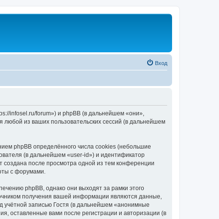
Вход
//infosel.ru/forum») и phpBB (в дальнейшем «они»,
я любой из ваших пользовательских сессий (в дальнейшем
ием phpBB определённого числа cookies (небольшие
ователя (в дальнейшем «user-id») и идентификатор
ет создана после просмотра одной из тем конференции
оты с форумами.
ечению phpBB, однако они выходят за рамки этого
точником получения вашей информации являются данные,
д учётной записью Гостя (в дальнейшем «анонимные
я, оставленные вами после регистрации и авторизации (в