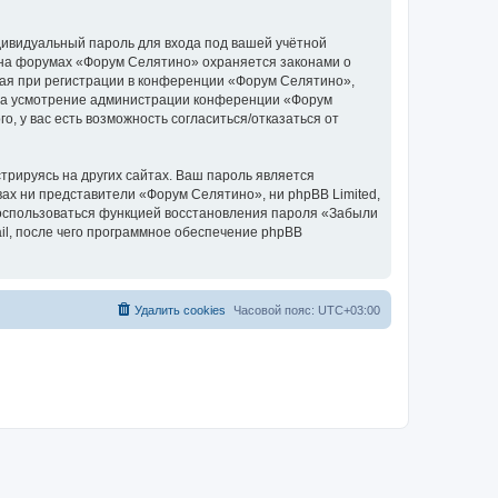
дивидуальный пароль для входа под вашей учётной
 на форумах «Форум Селятино» охраняется законами о
ая при регистрации в конференции «Форум Селятино»,
у, на усмотрение администрации конференции «Форум
, у вас есть возможность согласиться/отказаться от
рируясь на других сайтах. Ваш пароль является
вах ни представители «Форум Селятино», ни phpBB Limited,
 воспользоваться функцией восстановления пароля «Забыли
l, после чего программное обеспечение phpBB
Удалить cookies
Часовой пояс:
UTC+03:00