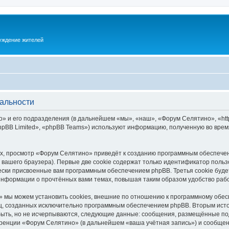
суждение жителей
альности
 и его подразделения (в дальнейшем «мы», «наш», «Форум Селятино», «https:
pBB Limited», «phpBB Teams») используют информацию, полученную во врем
х, просмотр «Форум Селятино» приведёт к созданию программным обеспечен
вашего браузера). Первые две cookie содержат только идентификатор польз
чески присвоенные вам программным обеспечением phpBB. Третья cookie буд
информации о прочтённых вами темах, повышая таким образом удобство раб
 мы можем установить cookies, внешние по отношению к программному обесп
иц, созданных исключительно программным обеспечением phpBB. Вторым ис
быть, но не исчерпываются, следующие данные: сообщения, размещённые по
ренции «Форум Селятино» (в дальнейшем «ваша учётная запись») и сообщени