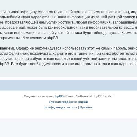
означно идентифицируемое имя (в дальнейшем «ваше имя пользователя»), ин
 дальнейшем «ваш адрес email»). Ваша информация из вашей учётной записи
е, предоставляющей нам услуги хостинга. Любая информация, запрашиваем
о адреса email, может быть как необходимой, так и необязательной ко ввод
ь, какая информация из вашей учётной записи будет общедоступна. Кроме того
рограммным обеспечением phpBB.
ием). Однако не рекомендуется использовать этот же самый пароль, регист
рум Селятино», пожалуйста, храните его в тайне, ни при каких обстоятельст
В случае, если вы забудете ваш пароль к вашей учётной записи, вы сможете
pBB. Вам будет необходимо ввести ваше имя пользователя и ваш адрес emai
Создано на основе
phpBB
® Forum Software © phpBB Limited
Русская поддержка phpBB
Конфиденциальность
|
Правила