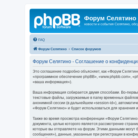
Форум Селятино
новости и события Селятино, об
FAQ
Форум Селятино
Список форумов
Форум Селятино - Соглашение о конфиденци
Это соглашение подробно объясняет, как «Форум Селятино»
«программное обеспечение phpBB», «www.phpbb.com», «ph
«ваша информация»).
Ваша информация собирается двумя способами. Во-первы
текстовые файлы, загружаемые в папку временных файлов 
анонимной сессии (в дальнейшем «session-id»), автомати
«Форум Селятино» и будет использоваться для хранения 
Также во время просмотра конференции «Форум Селятино»
документа, целью которого является рассмотрение стран
которые вы отправляете на форум. Этими данными могут 
сообщения»), данные, указанные при регистрации в конфе