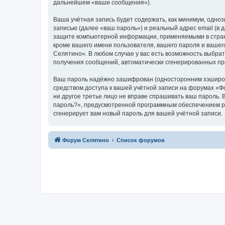
дальнейшем «ваши сообщения»).
Ваша учётная запись будет содержать, как минимум, одн
записью (далее «ваш пароль») и реальный адрес email (в
защите компьютерной информации, применяемыми в стран
кроме вашего имени пользователя, вашего пароля и вашег
Селятино». В любом случае у вас есть возможность выбрат
получения сообщений, автоматически сгенерированных п
Ваш пароль надёжно зашифрован (односторонним хэширован
средством доступа к вашей учётной записи на форумах «Фо
ни другое третье лицо не вправе спрашивать ваш пароль. 
пароль?», предусмотренной программным обеспечением ph
сгенерирует вам новый пароль для вашей учётной записи.
Форум Селятино
Список форумов