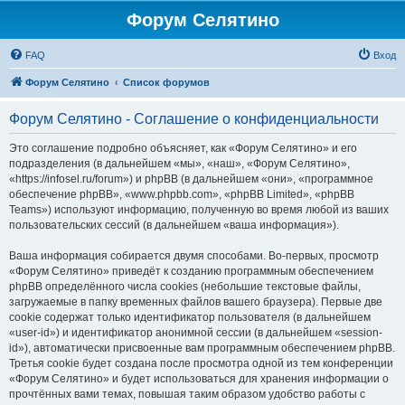
Форум Селятино
FAQ
Вход
Форум Селятино
Список форумов
Форум Селятино - Соглашение о конфиденциальности
Это соглашение подробно объясняет, как «Форум Селятино» и его
подразделения (в дальнейшем «мы», «наш», «Форум Селятино»,
«https://infosel.ru/forum») и phpBB (в дальнейшем «они», «программное
обеспечение phpBB», «www.phpbb.com», «phpBB Limited», «phpBB
Teams») используют информацию, полученную во время любой из ваших
пользовательских сессий (в дальнейшем «ваша информация»).
Ваша информация собирается двумя способами. Во-первых, просмотр
«Форум Селятино» приведёт к созданию программным обеспечением
phpBB определённого числа cookies (небольшие текстовые файлы,
загружаемые в папку временных файлов вашего браузера). Первые две
cookie содержат только идентификатор пользователя (в дальнейшем
«user-id») и идентификатор анонимной сессии (в дальнейшем «session-
id»), автоматически присвоенные вам программным обеспечением phpBB.
Третья cookie будет создана после просмотра одной из тем конференции
«Форум Селятино» и будет использоваться для хранения информации о
прочтённых вами темах, повышая таким образом удобство работы с