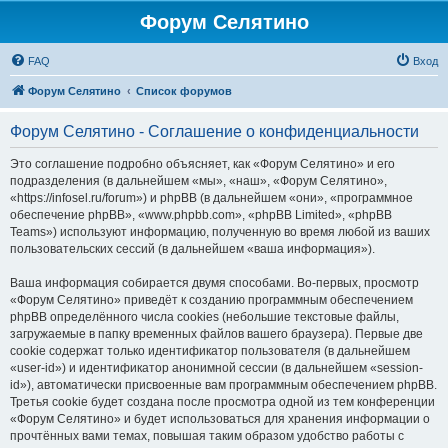
Форум Селятино
FAQ
Вход
Форум Селятино
Список форумов
Форум Селятино - Соглашение о конфиденциальности
Это соглашение подробно объясняет, как «Форум Селятино» и его
подразделения (в дальнейшем «мы», «наш», «Форум Селятино»,
«https://infosel.ru/forum») и phpBB (в дальнейшем «они», «программное
обеспечение phpBB», «www.phpbb.com», «phpBB Limited», «phpBB
Teams») используют информацию, полученную во время любой из ваших
пользовательских сессий (в дальнейшем «ваша информация»).
Ваша информация собирается двумя способами. Во-первых, просмотр
«Форум Селятино» приведёт к созданию программным обеспечением
phpBB определённого числа cookies (небольшие текстовые файлы,
загружаемые в папку временных файлов вашего браузера). Первые две
cookie содержат только идентификатор пользователя (в дальнейшем
«user-id») и идентификатор анонимной сессии (в дальнейшем «session-
id»), автоматически присвоенные вам программным обеспечением phpBB.
Третья cookie будет создана после просмотра одной из тем конференции
«Форум Селятино» и будет использоваться для хранения информации о
прочтённых вами темах, повышая таким образом удобство работы с