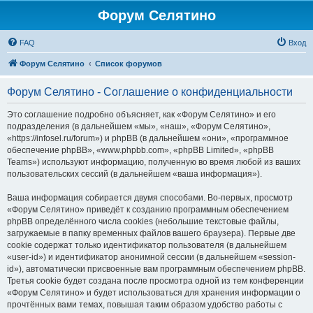
Форум Селятино
FAQ
Вход
Форум Селятино
Список форумов
Форум Селятино - Соглашение о конфиденциальности
Это соглашение подробно объясняет, как «Форум Селятино» и его
подразделения (в дальнейшем «мы», «наш», «Форум Селятино»,
«https://infosel.ru/forum») и phpBB (в дальнейшем «они», «программное
обеспечение phpBB», «www.phpbb.com», «phpBB Limited», «phpBB
Teams») используют информацию, полученную во время любой из ваших
пользовательских сессий (в дальнейшем «ваша информация»).
Ваша информация собирается двумя способами. Во-первых, просмотр
«Форум Селятино» приведёт к созданию программным обеспечением
phpBB определённого числа cookies (небольшие текстовые файлы,
загружаемые в папку временных файлов вашего браузера). Первые две
cookie содержат только идентификатор пользователя (в дальнейшем
«user-id») и идентификатор анонимной сессии (в дальнейшем «session-
id»), автоматически присвоенные вам программным обеспечением phpBB.
Третья cookie будет создана после просмотра одной из тем конференции
«Форум Селятино» и будет использоваться для хранения информации о
прочтённых вами темах, повышая таким образом удобство работы с