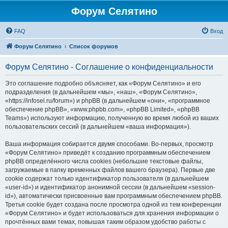
Форум Селятино
FAQ
Вход
Форум Селятино
Список форумов
Форум Селятино - Соглашение о конфиденциальности
Это соглашение подробно объясняет, как «Форум Селятино» и его
подразделения (в дальнейшем «мы», «наш», «Форум Селятино»,
«https://infosel.ru/forum») и phpBB (в дальнейшем «они», «программное
обеспечение phpBB», «www.phpbb.com», «phpBB Limited», «phpBB
Teams») используют информацию, полученную во время любой из ваших
пользовательских сессий (в дальнейшем «ваша информация»).
Ваша информация собирается двумя способами. Во-первых, просмотр
«Форум Селятино» приведёт к созданию программным обеспечением
phpBB определённого числа cookies (небольшие текстовые файлы,
загружаемые в папку временных файлов вашего браузера). Первые две
cookie содержат только идентификатор пользователя (в дальнейшем
«user-id») и идентификатор анонимной сессии (в дальнейшем «session-
id»), автоматически присвоенные вам программным обеспечением phpBB.
Третья cookie будет создана после просмотра одной из тем конференции
«Форум Селятино» и будет использоваться для хранения информации о
прочтённых вами темах, повышая таким образом удобство работы с